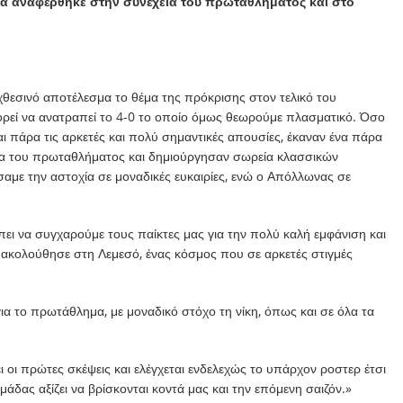
α αναφέρθηκε στην συνέχεια του πρωταθλήματος και στο
θεσινό αποτέλεσμα το θέμα της πρόκρισης στον τελικό του
ορεί να ανατραπεί το 4-0 το οποίο όμως θεωρούμε πλασματικό. Όσο
αι πάρα τις αρκετές και πολύ σημαντικές απουσίες, έκαναν ένα πάρα
δα του πρωταθλήματος και δημιούργησαν σωρεία κλασσικών
με την αστοχία σε μοναδικές ευκαιρίες, ενώ ο Απόλλωνας σε
πει να συγχαρούμε τους παίκτες μας για την πολύ καλή εμφάνιση και
ακολούθησε στη Λεμεσό, ένας κόσμος που σε αρκετές στιγμές
ια το πρωτάθλημα, με μοναδικό στόχο τη νίκη, όπως και σε όλα τα
 οι πρώτες σκέψεις και ελέγχεται ενδελεχώς το υπάρχον ροστερ έτσι
μάδας αξίζει να βρίσκονται κοντά μας και την επόμενη σαιζόν.»