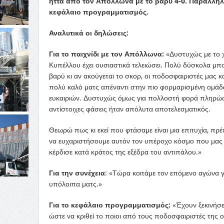
ήττα από τον Απόλλωνα με το βαρύ 4-0. Παράλληλ
κεφάλαιο προγραμματισμός.
Αναλυτικά οι δηλώσεις:
Για το παιχνίδι με τον Απόλλωνα:
«Δυστυχώς με το χ
Κυπέλλου έχει ουσιαστικά τελειώσει. Πολύ δύσκολα μπ
βαρύ κι αν ακούγεται το σκορ, οι ποδοσφαιριστές μας κ
πολύ καλό ματς απέναντι στην πιο φορμαρισμένη ομά
ευκαιριών. Δυστυχώς όμως για πολλοστή φορά πληρώσα
αντίστοιχες φάσεις ήταν απόλυτα αποτελεσματικός.
Θεωρώ πως κι εκεί που φτάσαμε είναι μια επιτυχία, πρέ
να ευχαριστήσουμε αυτόν τον υπέροχο κόσμο που μας 
κέρδισε κατά κράτος της εξέδρα του αντιπάλου.»
Για την συνέχεια
: «Τώρα κοιτάμε τον επόμενο αγώνα γ
υπόλοιπα ματς.»
Για το κεφάλαιο προγραμματισμός:
«Έχουν ξεκινήσει
ώστε να κριθεί το ποιοι από τους ποδοσφαιριστές της ο