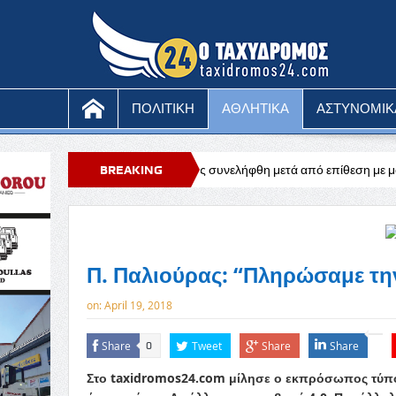
ΠΟΛΙΤΙΚΗ
ΑΘΛΗΤΙΚΑ
ΑΣΤΥΝΟΜΙΚ
1χρονος μοναχός συνελήφθη μετά από επίθεση με μαχαίρι
BREAKING
Ευχαριστ
NEWS
Π. Παλιούρας: “Πληρώσαμε τη
on:
April 19, 2018
Share
Tweet
Share
Share
0
Στο taxidromos24.com μίλησε ο εκπρόσωπος τύπο