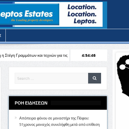
t
και τεχνών για τις θερινές διακοπές
Απόπειρα φόνου στην Πάφο: Επ
4:54:48
ΡΟΗ ΕΙΔΗΣΕΩΝ
Απόπειρα φόνου σε μοναστήρι της Πάφου:
51χρονος μοναχός συνελήφθη μετά από επίθεση