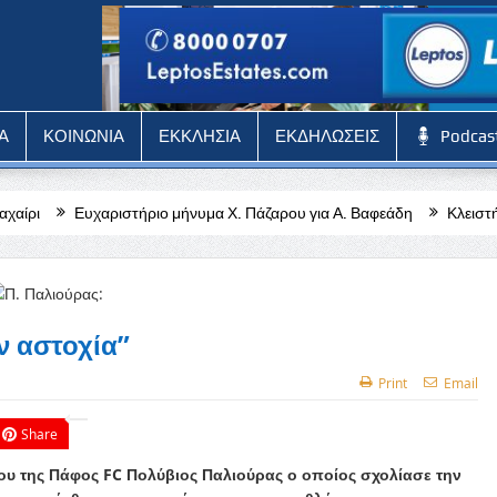
Α
ΚΟΙΝΩΝΙΑ
ΕΚΚΛΗΣΙΑ
ΕΚΔΗΛΩΣΕΙΣ
Podcas
ήριο μήνυμα Χ. Πάζαρου για Α. Βαφεάδη
Κλειστή η Στέγη Γραμμάτων 
ν αστοχία”
Print
Email
Share
υ της Πάφος FC Πολύβιος Παλιούρας ο οποίος σχολίασε την