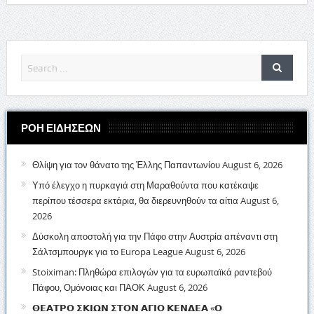
ΡΟΗ ΕΙΔΗΣΕΩΝ
Θλίψη για τον θάνατο της Έλλης Παπαντωνίου
August 6, 2026
Υπό έλεγχο η πυρκαγιά στη Μαραθούντα που κατέκαψε
περίπου τέσσερα εκτάρια, θα διερευνηθούν τα αίτια
August 6,
2026
Δύσκολη αποστολή για την Πάφο στην Αυστρία απέναντι στη
Σάλτσμπουργκ για το Europa League
August 6, 2026
Stoiximan: Πληθώρα επιλογών για τα ευρωπαϊκά ραντεβού
Πάφου, Ομόνοιας και ΠΑΟΚ
August 6, 2026
𝝝𝝚𝝖𝝩𝝦𝝤 𝝨𝝟𝝞𝝮𝝢 𝝨𝝩𝝤𝝢 𝝖𝝘𝝞𝝤 𝝟𝝚𝝢𝝙𝝚𝝖 «𝝤