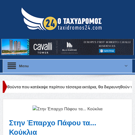
Menu
ατέκαψε περίπου τέσσερα εκτάρια, θα διερευνηθούν τα αίτια
Δύσκο
Στην Έπαρχο Πάφου τα…
Κούκλια