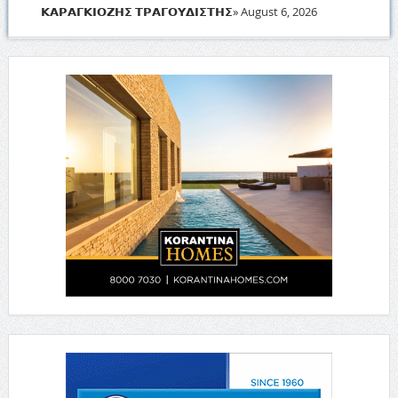
𝝟𝝖𝝦𝝖𝝘𝝟𝝞𝝤𝝛𝝜𝝨 𝝩𝝦𝝖𝝘𝝤𝝪𝝙𝝞𝝨𝝩𝝜𝝨»
August 6, 2026