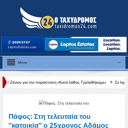
Menu
 την παράσταση «Κατά λάθος Τρελαθήκαμε»
Σε λιγότερο από έναν μή
Πάφος: Στη τελευταία του
“κατοικία” ο 25χρονος Αδάμος