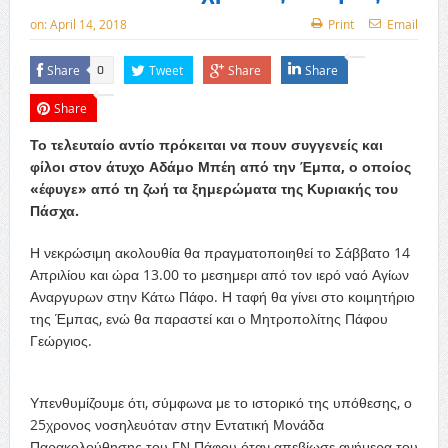
on:
April 14, 2018
Print
Email
Share
Tweet
Share
Share
0
Share
Το τελευταίο αντίο πρόκειται να πουν συγγενείς και
φίλοι στον άτυχο Αδάμο Μπέη από την Έμπα, ο οποίος
«έφυγε» από τη ζωή τα ξημερώματα της Κυριακής του
Πάσχα.
Η νεκρώσιμη ακολουθία θα πραγματοποιηθεί το Σάββατο 14
Απριλίου και ώρα 13.00 το μεσημερι από τον ιερό ναό Αγίων
Αναργυρων στην Κάτω Πάφο. Η ταφή θα γίνει στο κοιμητήριο
της Έμπας, ενώ θα παραστεί και ο Μητροπολίτης Πάφου
Γεώργιος.
Υπενθυμίζουμε ότι, σύμφωνα με το ιστορικό της υπόθεσης, ο
25χρονος νοσηλευόταν στην Εντατική Μονάδα
Παρακολούθησης του ΓΝ Πάφου όταν απεβίωσε ανήμερα του