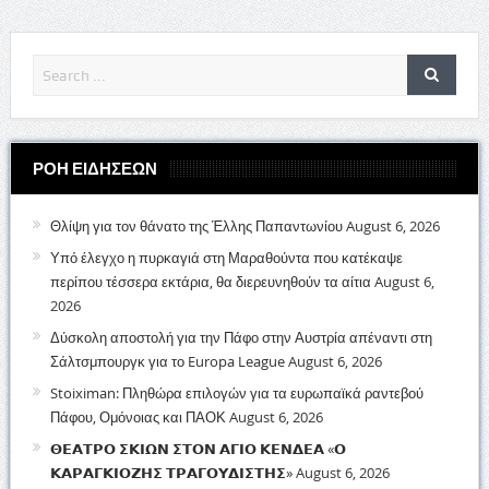
ΡΟΗ ΕΙΔΗΣΕΩΝ
Θλίψη για τον θάνατο της Έλλης Παπαντωνίου
August 6, 2026
Υπό έλεγχο η πυρκαγιά στη Μαραθούντα που κατέκαψε
περίπου τέσσερα εκτάρια, θα διερευνηθούν τα αίτια
August 6,
2026
Δύσκολη αποστολή για την Πάφο στην Αυστρία απέναντι στη
Σάλτσμπουργκ για το Europa League
August 6, 2026
Stoiximan: Πληθώρα επιλογών για τα ευρωπαϊκά ραντεβού
Πάφου, Ομόνοιας και ΠΑΟΚ
August 6, 2026
𝝝𝝚𝝖𝝩𝝦𝝤 𝝨𝝟𝝞𝝮𝝢 𝝨𝝩𝝤𝝢 𝝖𝝘𝝞𝝤 𝝟𝝚𝝢𝝙𝝚𝝖 «𝝤
𝝟𝝖𝝦𝝖𝝘𝝟𝝞𝝤𝝛𝝜𝝨 𝝩𝝦𝝖𝝘𝝤𝝪𝝙𝝞𝝨𝝩𝝜𝝨»
August 6, 2026