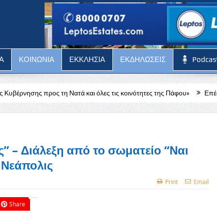
Α
ΚΟΙΝΩΝΙΑ
ΕΚΚΛΗΣΙΑ
ΕΚΔΗΛΩΣΕΙΣ
Podcas
η Νατά και όλες τις κοινότητες της Πάφου»
Επέστρεψαν στα κατεχόμ
ς” – Διάλεξη από το σωματείο “Ναι
 Νεάπολις
Print
Email
Share