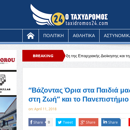
ΠΟΛΙΤΙΚΗ
ΑΘΛΗΤΙΚΑ
ΑΣΤΥΝΟΜΙΚ
μπρακτη η στήριξη της Επαρχιακής Διοίκησης και της Κυβέρνησης προς τ
BREAKING
ερμόμετρο – Κίτρινη προειδοποίηση
NEWS
“Βάζοντας Όρια στα Παιδιά μα
στη Ζωή” και το Πανεπιστήμιο
on:
April 11, 2018
Share
Tweet
Share
Share
0