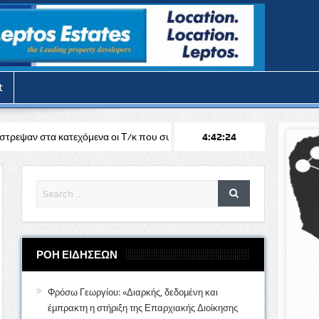
t
ενα οι Τ/κ που συμμετείχαν στις εκδηλώσεις στα Κόκκινα
4:42:26
Διήμερη κ
ΡΟΗ ΕΙΔΗΣΕΩΝ
Φρόσω Γεωργίου: «Διαρκής, δεδομένη και
έμπρακτη η στήριξη της Επαρχιακής Διοίκησης