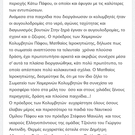
περιοχής Κάτω Πάφου, οι οποίοι και έφυγαν με τις καλύτερες
των εντυπώσεων.
Ανάμεσα στα παιχνίδια που διοργάνωσαν οι κολυμβητές ήταν
οι αυγουλοδρομίες στο νερό, αγώνες ταχύτητας και
διαγωνισμός βουτιών Στην ξηρά έγιναν οι αυγουλοδρομίες, το
σχοινί και ο ζίζυρος. Ο πρόεδρος των Χειμερινών
Κολυμβητών Πάφου, Ματθαίος Ιεροκηπιώτης, δήλωσε πως
το σωματείο αναπτύσσει τα τελευταία χρόνια πλούσια
δράση, έχει πρωτοτυπήσει αρκετά και ακριβώς συνέχισε μέσα
σ’ αυτά τα πλαίσια διοργανώθηκε, κάτι πολύ πρωτότυπο, το
οποίο απέσπασε πολύ κολακευτικά σχόλια. Ο Ματθαίος
Ιεροκηπιώτης, δεσμεύτηκε δε, ότι με τον ίδιο ζήλο το
Σωματείο των Χειμερινών Κολυμβητών θα συνεχίσει να
προσφέρει τόσο στα μέλη του όσο και στους χιλιάδες ξένους
περιηγητές, δράση και πλούσια παιχνίδια…!
Ο πρόεδρος των Κολυμβητών ευχαρίστησε όλους όσους
έλαβαν μέρος και περισσότερο τα παιδιά του Ναυτικού
Ομίλου Πάφου και τον πρόεδρο Στέφανο Μανώλη και τους
νεαρούς Ελληνοπόντιους της ομάδας Τζούντο του Γιώργου
Αιντινίδη. Θερμές ευχαριστίες έστειλε στον Δημήτρη