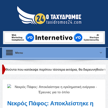
Menu
έκαψε περίπου τέσσερα εκτάρια, θα διερευνηθούν τα αίτια
Δύσκολη
Νεκρός Πάφος: Αποκλείστηκε η