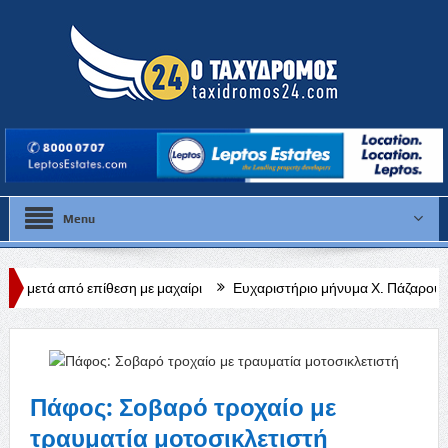
Menu
θεση με μαχαίρι
Ευχαριστήριο μήνυμα Χ. Πάζαρου για Α. Βαφεάδη
Πάφος: Σοβαρό τροχαίο με
τραυματία μοτοσικλετιστή