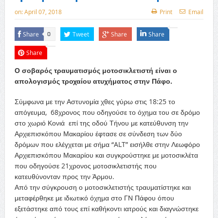
on:
April 07, 2018
Print
Email
Share
Tweet
Share
Share
0
Share
Ο σοβαρός τραυματισμός μοτοσικλετιστή είναι ο
απολογισμός τροχαίου ατυχήματος στην Πάφο.
Σύμφωνα με την Αστυνομία χθες γύρω στις 18:25 το
απόγευμα, 68χρονος που οδηγούσε το όχημα του σε δρόμο
στο χωριό Κονιά επί της οδού Τήνου με κατεύθυνση την
Αρχιεπισκόπου Μακαρίου έφτασε σε σύνδεση των δύο
δρόμων που ελέγχεται με σήμα “ALT” εισήλθε στην Λεωφόρο
Αρχιεπισκόπου Μακαρίου και συγκρούστηκε με μοτοσικλέτα
που οδηγούσε 21χρονος μοτοσικλετιστής που
κατευθύνονταν προς την Άρμου.
Από την σύγκρουση ο μοτοσικλετιστής τραυματίστηκε και
μεταφέρθηκε με ιδιωτικό όχημα στο ΓΝ Πάφου όπου
εξετάστηκε από τους επί καθήκοντι ιατρούς και διαγνώστηκε