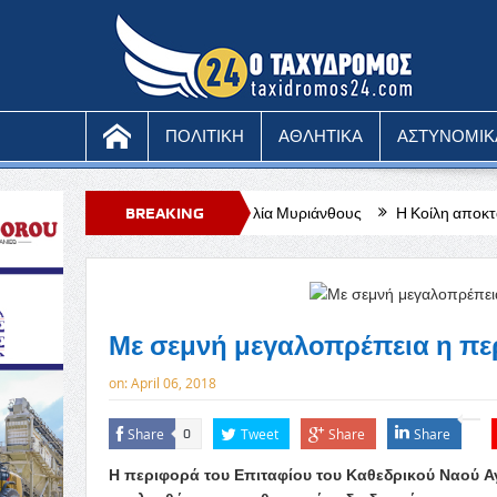
ΠΟΛΙΤΙΚΗ
ΑΘΛΗΤΙΚΑ
ΑΣΤΥΝΟΜΙΚ
μερίας των Ζώων, Ηλία Μυριάνθους
BREAKING
Η Κοίλη αποκτά τη δική της «Γω
NEWS
Με σεμνή μεγαλοπρέπεια η πε
on:
April 06, 2018
Share
Tweet
Share
Share
0
Η περιφορά του Επιταφίου του Καθεδρικού Ναού Αγ