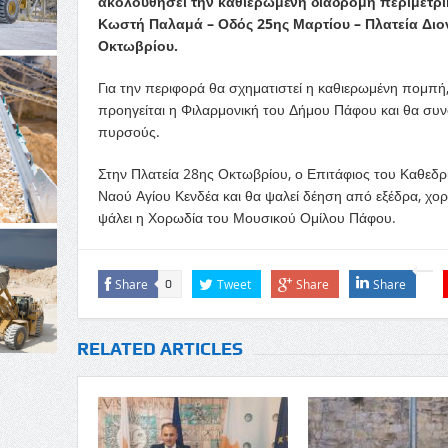
ακολουθήσει την καθιερωμένη διαδρομή περιμετρι
Κωστή Παλαμά – Οδός 25ης Μαρτίου – Πλατεία Διο
Οκτωβρίου.
Για την περιφορά θα σχηματιστεί η καθιερωμένη πομπή
προηγείται η Φιλαρμονική του Δήμου Πάφου και θα σ
πυρσούς.
Στην Πλατεία 28ης Οκτωβρίου, ο Επιτάφιος του Καθεδρ
Ναού Αγίου Κενδέα και θα ψαλεί δέηση από εξέδρα, χ
ψάλει η Χορωδία του Μουσικού Ομίλου Πάφου.
Share
Tweet
Share
Share
0
RELATED ARTICLES