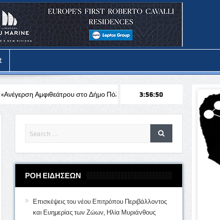
t
θεάτρου στο Δήμο Πόλης Χρυσοχούς»
Στάλω Γεωργίου: Στο Δ.Σ το
3:56:51
ΡΟΗ ΕΙΔΗΣΕΩΝ
Επισκέψεις του νέου Επιτρόπου Περιβάλλοντος
και Ευημερίας των Ζώων, Ηλία Μυριάνθους