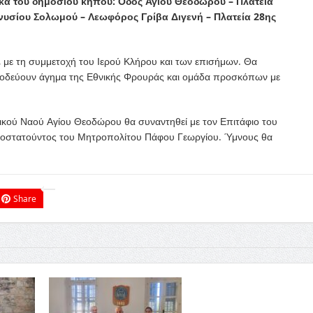
κά του δημοσίου κήπου: Οδός Αγίου Θεοδώρου – Πλατεία
νυσίου Σολωμού – Λεωφόρος Γρίβα Διγενή – Πλατεία 28ης
, με τη συμμετοχή του Ιερού Κλήρου και των επισήμων. Θα
υνοδεύουν άγημα της Εθνικής Φρουράς και ομάδα προσκόπων με
ικού Ναού Αγίου Θεοδώρου θα συναντηθεί με τον Επιτάφιο του
οροστατούντος του Μητροπολίτου Πάφου Γεωργίου. Ύμνους θα
Share