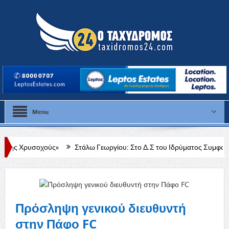
Menu
ούς»
Στάλω Γεωργίου: Στο Δ.Σ του Ιδρύματος Συμφωνική Ορχήστρα
ράθηκε να διαρρήξει κατοικία
Πρόσληψη γενικού διευθυντή
στην Πάφο FC