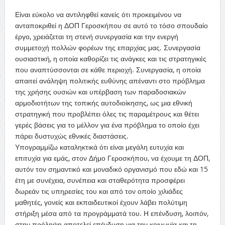
Είναι εύκολο να αντιληφθεί κανείς ότι προκειμένου να
ανταποκριθεί η ΔΟΠ Γεροσκήπου σε αυτό το τόσο σπουδαίο
έργο, χρειάζεται τη στενή συνεργασία και την ενεργή
συμμετοχή πολλών φορέων της επαρχίας μας. Συνεργασία
ουσιαστική, η οποία καθορίζει τις ανάγκες και τις στρατηγικές
που αναπτύσσονται σε κάθε περιοχή. Συνεργασία, η οποία
απαιτεί ανάληψη πολιτικής ευθύνης απέναντι στο πρόβλημα
της χρήσης ουσιών και υπέρβαση των παραδοσιακών
αρμοδιοτήτων της τοπικής αυτοδιοίκησης, ως μια εθνική
στρατηγική που προβλέπει όλες τις παραμέτρους και θέτει
γερές βάσεις για το μέλλον για ένα πρόβλημα το οποίο έχει
πάρει δυστυχώς εθνικές διαστάσεις.
Υπογραμμίζω καταληκτικά ότι είναι μεγάλη ευτυχία και
επιτυχία για εμάς, στον Δήμο Γεροσκήπου, να έχουμε τη ΔΟΠ,
αυτόν τον σημαντικό και μοναδικό οργανισμό που εδώ και 15
έτη με συνέχεια, συνέπεια και σταθερότητα προσφέρει
δωρεάν τις υπηρεσίες του και από τον οποίο χιλιάδες
μαθητές, γονείς και εκπαιδευτικοί έχουν λάβει πολύτιμη
στήριξη μέσα από τα προγράμματά του. Η επένδυση, λοιπόν,
στην πρόληψη αποτελεί επένδυση για την κοινωνία και τη