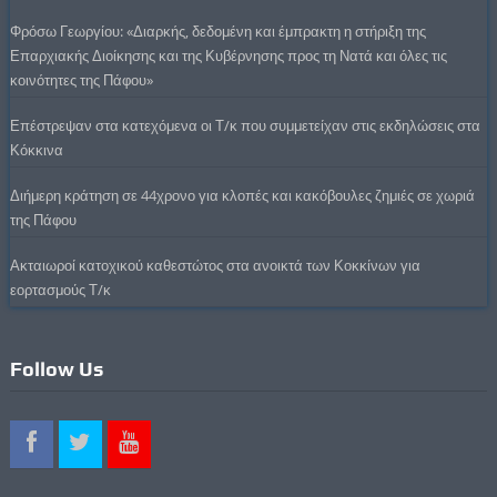
Φρόσω Γεωργίου: «Διαρκής, δεδομένη και έμπρακτη η στήριξη της
Επαρχιακής Διοίκησης και της Κυβέρνησης προς τη Νατά και όλες τις
κοινότητες της Πάφου»
Επέστρεψαν στα κατεχόμενα οι Τ/κ που συμμετείχαν στις εκδηλώσεις στα
Κόκκινα
Διήμερη κράτηση σε 44χρονο για κλοπές και κακόβουλες ζημιές σε χωριά
της Πάφου
Ακταιωροί κατοχικού καθεστώτος στα ανοικτά των Κοκκίνων για
εορτασμούς Τ/κ
Follow Us