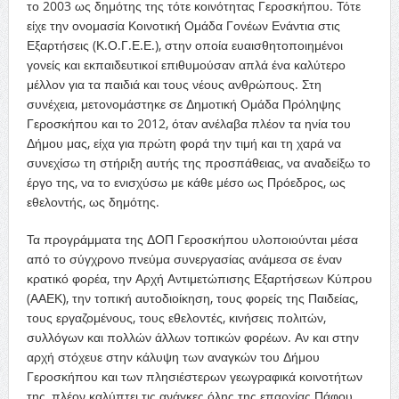
το 2003 ως δημότης της τότε κοινότητας Γεροσκήπου. Τότε
είχε την ονομασία Κοινοτική Ομάδα Γονέων Ενάντια στις
Εξαρτήσεις (Κ.Ο.Γ.Ε.Ε.), στην οποία ευαισθητοποιημένοι
γονείς και εκπαιδευτικοί επιθυμούσαν απλά ένα καλύτερο
μέλλον για τα παιδιά και τους νέους ανθρώπους. Στη
συνέχεια, μετονομάστηκε σε Δημοτική Ομάδα Πρόληψης
Γεροσκήπου και το 2012, όταν ανέλαβα πλέον τα ηνία του
Δήμου μας, είχα για πρώτη φορά την τιμή και τη χαρά να
συνεχίσω τη στήριξη αυτής της προσπάθειας, να αναδείξω το
έργο της, να το ενισχύσω με κάθε μέσο ως Πρόεδρος, ως
εθελοντής, ως δημότης.
Τα προγράμματα της ΔΟΠ Γεροσκήπου υλοποιούνται μέσα
από το σύγχρονο πνεύμα συνεργασίας ανάμεσα σε έναν
κρατικό φορέα, την Αρχή Αντιμετώπισης Εξαρτήσεων Κύπρου
(ΑΑΕΚ), την τοπική αυτοδιοίκηση, τους φορείς της Παιδείας,
τους εργαζομένους, τους εθελοντές, κινήσεις πολιτών,
συλλόγων και πολλών άλλων τοπικών φορέων. Αν και στην
αρχή στόχευε στην κάλυψη των αναγκών του Δήμου
Γεροσκήπου και των πλησιέστερων γεωγραφικά κοινοτήτων
της, πλέον καλύπτει τις ανάγκες όλης της επαρχίας Πάφου,