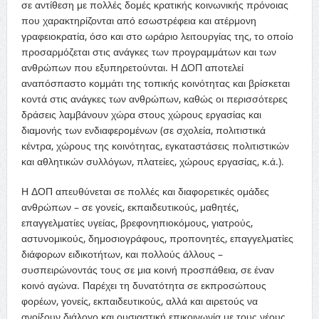
σε αντίθεση με πολλές δομές κρατικής κοινωνικής πρόνοιας
που χαρακτηρίζονται από εσωστρέφεια και ατέρμονη
γραφειοκρατία, όσο και στο ωράριο λειτουργίας της, το οποίο
προσαρμόζεται στις ανάγκες των προγραμμάτων και των
ανθρώπων που εξυπηρετούνται. Η ΔΟΠ αποτελεί
αναπόσπαστο κομμάτι της τοπικής κοινότητας και βρίσκεται
κοντά στις ανάγκες των ανθρώπων, καθώς οι περισσότερες
δράσεις λαμβάνουν χώρα στους χώρους εργασίας και
διαμονής των ενδιαφερομένων (σε σχολεία, πολιτιστικά
κέντρα, χώρους της κοινότητας, εγκαταστάσεις πολιτιστικών
και αθλητικών συλλόγων, πλατείες, χώρους εργασίας, κ.ά.).
Η ΔΟΠ απευθύνεται σε πολλές και διαφορετικές ομάδες
ανθρώπων – σε γονείς, εκπαιδευτικούς, μαθητές,
επαγγελματίες υγείας, βρεφονηπιοκόμους, γιατρούς,
αστυνομικούς, δημοσιογράφους, προπονητές, επαγγελματίες
διάφορων ειδικοτήτων, και πολλούς άλλους –
συσπειρώνοντάς τους σε μια κοινή προσπάθεια, σε έναν
κοινό αγώνα. Παρέχει τη δυνατότητα σε εκπροσώπους
φορέων, γονείς, εκπαιδευτικούς, αλλά και αιρετούς να
ανοίξουν διάλογο και ουσιαστική επικοινωνία με τους νέους