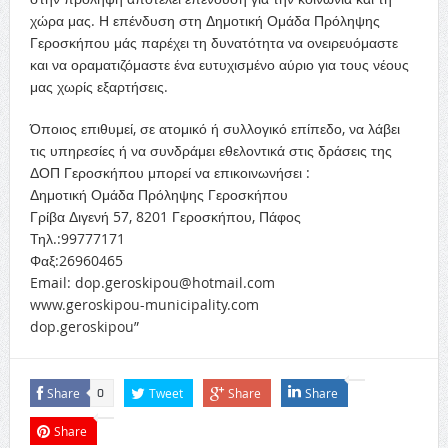
χώρα μας. Η επένδυση στη Δημοτική Ομάδα Πρόληψης
Γεροσκήπου μάς παρέχει τη δυνατότητα να ονειρευόμαστε
και να οραματιζόμαστε ένα ευτυχισμένο αύριο για τους νέους
μας χωρίς εξαρτήσεις.
Όποιος επιθυμεί, σε ατομικό ή συλλογικό επίπεδο, να λάβει
τις υπηρεσίες ή να συνδράμει εθελοντικά στις δράσεις της
ΔΟΠ Γεροσκήπου μπορεί να επικοινωνήσει :
Δημοτική Ομάδα Πρόληψης Γεροσκήπου
Γρίβα Διγενή 57, 8201 Γεροσκήπου, Πάφος
Τηλ.:99777171
Φαξ:26960465
Email: dop.geroskipou@hotmail.com
www.geroskipou-municipality.com
dop.geroskipou”
Share
Tweet
Share
Share
0
Share