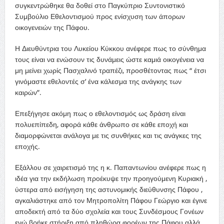
συγκεντρώθηκε θα δοθεί στο Παγκύπριο Συντονιστικό
Συμβούλιο Εθελοντισμού προς ενίσχυση των άπορων
οικογενειών της Πάφου.
Η Διευθύντρια του Λυκείου Κύκκου ανέφερε πως το σύνθημα
τους είναι να ενώσουν τις δυνάμεις ώστε καμιά οικογένεια να
μη μείνει χωρίς Πασχαλινό τραπέζι, προσθέτοντας πως “ έτσι
γινόμαστε εθελοντές σ’ ένα κάλεσμα της ανάγκης των
καιρών”.
Επεξήγησε ακόμη πως ο εθελοντισμός ως δράση είναι
πολυεπίπεδη, αφορά κάθε άνθρωπο σε κάθε εποχή και
διαμορφώνεται ανάλογα με τις συνθήκες και τις ανάγκες της
εποχής.
Εξάλλου σε χαιρετισμό της η κ. Παπαντωνίου ανέφερε πως η
ιδέα για την εκδήλωση προέκυψε την προηγούμενη Κυριακή ,
ύστερα από εισήγηση της αστυνομικής διεύθυνσης Πάφου ,
αγκαλιάστηκε από τον Μητροπολίτη Πάφου Γεώργιο και έγινε
αποδεκτή από τα δύο σχολεία και τους Συνδέσμους Γονέων
ενώ βρήκε στήριξη από πληθώρα φορέων της Πάφου αλλά