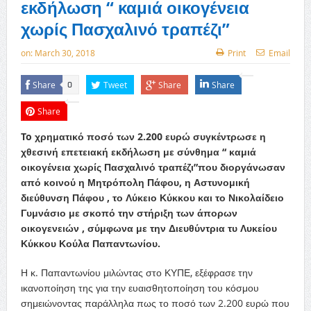
εκδήλωση “ καμιά οικογένεια
χωρίς Πασχαλινό τραπέζι”
on:
March 30, 2018
Print
Email
Share
Tweet
Share
Share
0
Share
To χρηματικό ποσό των 2.200 ευρώ συγκέντρωσε η
χθεσινή επετειακή εκδήλωση με σύνθημα “ καμιά
οικογένεια χωρίς Πασχαλινό τραπέζι”που διοργάνωσαν
από κοινού η Μητρόπολη Πάφου, η Αστυνομική
διεύθυνση Πάφου , το Λύκειο Κύκκου και το Νικολαίδειο
Γυμνάσιο με σκοπό την στήριξη των άπορων
οικογενειών , σύμφωνα με την Διευθύντρια τυ Λυκείου
Κύκκου Κούλα Παπαντωνίου.
Η κ. Παπαντωνίου μιλώντας στο ΚΥΠΕ, εξέφρασε την
ικανοποίηση της για την ευαισθητοποίηση του κόσμου
σημειώνοντας παράλληλα πως το ποσό των 2.200 ευρώ που