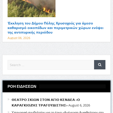
Έκκληση του Δήμου Πόλης Χρυσοχούς για άμεσο
καθαρισμό οικοπέδων και περιμετρικών χώρων ενόψει
της αντιπυρικής περιόδου
August 06, 2026
ΡΟΗ ΕΙΔΗΣΕΩΝ
𝝝𝝚𝝖𝝩𝝦𝝤 𝝨𝝟𝝞𝝮𝝢 𝝨𝝩𝝤𝝢 𝝖𝝘𝝞𝝤 𝝟𝝚𝝢𝝙𝝚𝝖 «𝝤
𝝟𝝖𝝦𝝖𝝘𝝟𝝞𝝤𝝛𝝜𝝨 𝝩𝝦𝝖𝝘𝝤𝝪𝝙𝝞𝝨𝝩𝝜𝝨»
August 6, 2026
Υπογραφή συμβολαίου για το έργο «Ανέγερση Αμφιθεάτρου στο