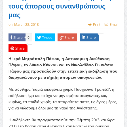
τους άπορους συνανθρώπους
μας
on:
March 28, 2018
Print
Email
Share
Tweet
Share
Share
0
Share
Η Ιερά Μητρόπολη Πάφου, η Αστυνομική Διεύθυνση
Πάφου, το Λύκειο Κύκκου και το Νικολαΐδειο Γυμνάσιο
Πάφου μας προσκαλούν στην επετειακή εκδήλωση που
διοργανώνουν με στήριξη άπορων οικογενειών.
Με σύνθημα “καμιά οικογένεια χωρίς Πασχαλινό Τραπέζι”, η
εκδήλωση έχει ως στόχο να μην αφήσει οικογένειες, και,
κυρίως, τα παιδιά χωρίς, τα απαραίτητα αυτές τις άγιες μέρες,
για να νιώσουμε όλοι μας τη χαρά της Ανάστασης.
Η εκδήλωση θα πραγματοποιηθεί την Πέμπτη 29/3 και ώρα
20.00 το βράδυ στην Αίθουσα Εκδηλώσεων του Λυκείου