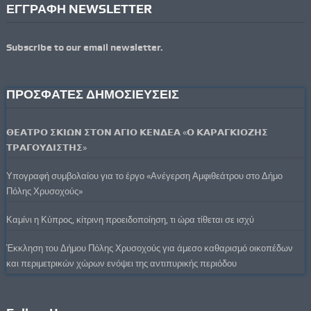
ΕΓΓΡΑΦΗ NEWSLETTER
Subscribe to our email newsletter.
ΠΡΟΣΦΑΤΕΣ ΔΗΜΟΣΙΕΥΣΕΙΣ
𝝝𝝚𝝖𝝩𝝦𝝤 𝝨𝝟𝝞𝝮𝝢 𝝨𝝩𝝤𝝢 𝝖𝝘𝝞𝝤 𝝟𝝚𝝢𝝙𝝚𝝖 «𝝤 𝝟𝝖𝝦𝝖𝝘𝝟𝝞𝝤𝝛𝝜𝝨
𝝩𝝦𝝖𝝘𝝤𝝪𝝙𝝞𝝨𝝩𝝜𝝨»
Υπογραφή συμβολαίου για το έργο «Ανέγερση Αμφιθεάτρου στο Δήμο
Πόλης Χρυσοχούς»
Καμίνι η Κύπρος, κίτρινη προειδοποίηση, τι ώρα τίθεται σε ισχύ
Έκκληση του Δήμου Πόλης Χρυσοχούς για άμεσο καθαρισμό οικοπέδων
και περιμετρικών χώρων ενόψει της αντιπυρικής περιόδου