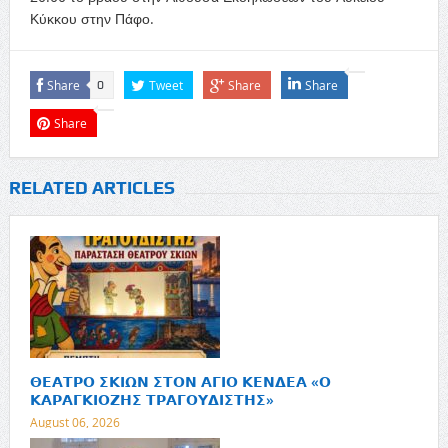
Κύκκου στην Πάφο.
Share
Tweet
Share
Share
0
Share
RELATED ARTICLES
𝝝𝝚𝝖𝝩𝝦𝝤 𝝨𝝟𝝞𝝮𝝢 𝝨𝝩𝝤𝝢 𝝖𝝘𝝞𝝤 𝝟𝝚𝝢𝝙𝝚𝝖 «𝝤
𝝟𝝖𝝦𝝖𝝘𝝟𝝞𝝤𝝛𝝜𝝨 𝝩𝝦𝝖𝝘𝝤𝝪𝝙𝝞𝝨𝝩𝝜𝝨»
August 06, 2026