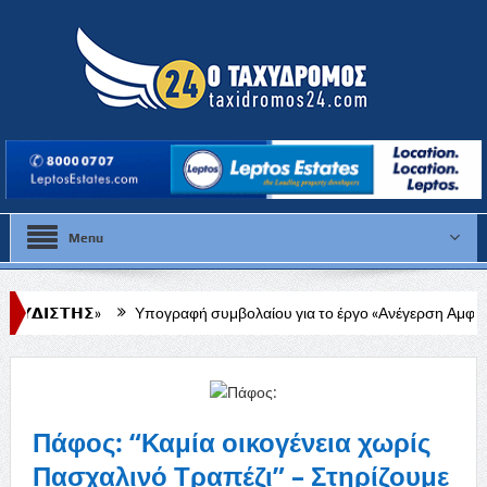
Menu
Υπογραφή συμβολαίου για το έργο «Ανέγερση Αμφιθεάτρου στο Δή
Πάφος: “Καμία οικογένεια χωρίς
Πασχαλινό Τραπέζι” – Στηρίζουμε