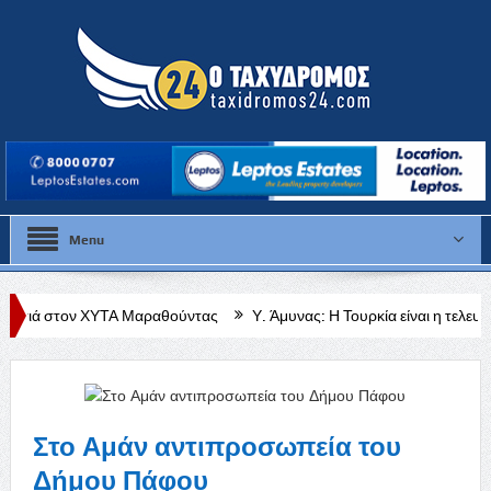
Menu
Α Μαραθούντας
Υ. Άμυνας: Η Τουρκία είναι η τελευταία χώρα η οποία 
Στο Αμάν αντιπροσωπεία του
Δήμου Πάφου