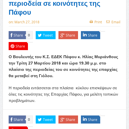
περιοδεία σε κοινότητες της
Πάφου
on:
March 27, 2018
Print
Email
Share
Tweet
Share
Share
0
Share
Ο Βουλευτής του Κ.Σ. ΕΔΕΚ Πάφου κ. Ηλίας Μυριάνθους
την Τρίτη 27 Μαρτίου 2018 και ώρα 19.30 μ.μ. στο
πλαίσιο της περιοδείας του σε κοινότητες της επαρχίας
θα μεταβεί στη Γιόλου.
Η περιοδεία εντάσσεται στα πλαίσια κύκλου επισκέψεων σε
όλες τις κοινότητες της Επαρχίας Πάφου, για μελέτη τοπικών
προβλημάτων.
Share
Tweet
Share
Share
0