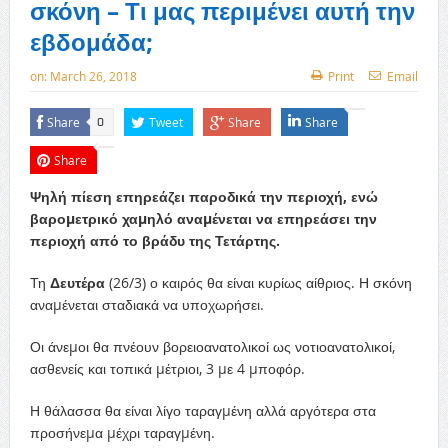
σκόνη – Τι μας περιμένει αυτή την
εβδομάδα;
on:
March 26, 2018
Print
Email
Share
Tweet
Share
Share
0
Share
Ψηλή πίεση επηρεάζει παροδικά την περιοχή, ενώ
βαροµετρικό χαµηλό αναµένεται να επηρεάσει την
περιοχή από το βράδυ της Τετάρτης.
Τη
Δευτέρα
(26/3) ο καιρός θα είναι κυρίως αίθριος. Η σκόνη
αναµένεται σταδιακά να υποχωρήσει.
Οι άνεµοι θα πνέουν βορειοανατολικοί ως νοτιοανατολικοί,
ασθενείς και τοπικά µέτριοι, 3 µε 4 µποφόρ.
Η θάλασσα θα είναι λίγο ταραγµένη αλλά αργότερα στα
προσήνεµα µέχρι ταραγµένη.