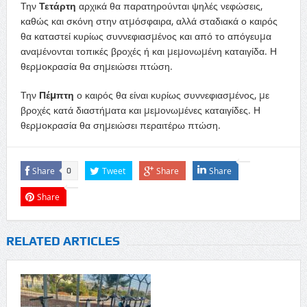
Την
Τετάρτη
αρχικά θα παρατηρούνται ψηλές νεφώσεις,
καθώς και σκόνη στην ατµόσφαιρα, αλλά σταδιακά ο καιρός
θα καταστεί κυρίως συννεφιασµένος και από το απόγευµα
αναµένονται τοπικές βροχές ή και µεµονωµένη καταιγίδα. Η
θερµοκρασία θα σηµειώσει πτώση.
Την
Πέµπτη
ο καιρός θα είναι κυρίως συννεφιασµένος, µε
βροχές κατά διαστήµατα και µεµονωµένες καταιγίδες. Η
θερµοκρασία θα σηµειώσει περαιτέρω πτώση.
Share
Tweet
Share
Share
0
Share
RELATED ARTICLES