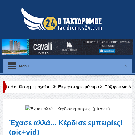
Menu
με μαχαίρι
Ευχαριστήριο μήνυμα Χ. Πάζαρου για Α. Βαφεάδη
Κλ
Έχασε αλλά… Κέρδισε εμπειρίες!
(pic+vid)