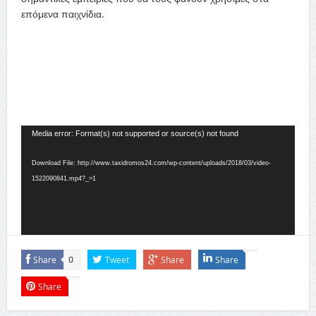
επόμενα παιχνίδια.
Video
Media error: Format(s) not supported or source(s) not found
Player
Download File: http://www.taxidromos24.com/wp-content/uploads/2018/03/video-
1522090841.mp4?_=1
Share
Tweet
Share
Share
0
Share