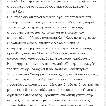
επίπεδο. Ιδιαίτερα στα άτομα της μέσης και τρίτης ηλικίας οι
στοματικές παθήσεις λαμβάνουν διαστάσεις καθολικής
προσβολής.
Η Κύπρος δεν αποτελεί εξαίρεση αφού τα αποτελέσματα
πρόσφατης επιδημιολογικής έρευνας κατέδειξαν ότι, παρόλο
που υπάρχει διαχρονική βελτίωση στο επίπεδο της
στοματικής υγείας των Κυπρίων και τα επίπεδα των
στοματικών παθήσεων είναι εφάμιλλα άλλων ανεπτυγμένων
ευρωπαϊκών χωρών, εντούτοις εξακολουθούν να
καταγράφονται μη ικανοποιημένες ανάγκες οδοντιατρικής
φροντίδας, που συνδέονται με διάφορους κοινωνικο-
οικονομικούς, γεωγραφικούς και φυλετικούς παράγοντες.
Η πρόληψη αποτελεί τον ακρογωνιαίο λίθο της προαγωγής
της στοματικής υγείας και προς τούτο οι Οδοντιατρικές
Υπηρεσίες του Υπουργείου Υγείας έχουν, τα τελευταία χρόνια,
εντατικοποιήσει τα προληπτικά προγράμματα που
προσφέρουν, καλύπτοντας τάξεις της δημόσιας δημοτικής και
μέσης εκπαίδευσης, καθώς και από πέρυσι και της ιδιωτικής
δημοτικής εκπαίδευσης. Πρόσθετα, επένδυση γίνεται στην
ανάπτυξη συνεργασιών με τους υπόλοιπους φορείς της
πρωτοβάθμιας υγείας, με στόχο την ανθρωποκεντρική και