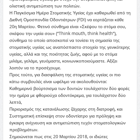
ολιστική αντιμετώπιση των πολιτών.
Η Παγκόσμια Ημέρα Στοματικής Υγείας έχει καθιερωθεί από τη
Διεθνή Ομοσπονδία Οδοντιάτρων (FDI) να εορτάζεται κάθε
20η Μαρτίου. Φετινό σύνθημα είναι «Σκέψου το στόμα σου,
σκέψου την υγεία σου» (“Think mouth, think health”),
σύνθημα το οποίο αποσκοπεί να τονίσει τη σημασία της
στοματικής υγείας ως αναπόσπαστο στοιχείο της γενικότερης
υγείας, αλλά και της ποιότητας ζωής, αφού με το στόμα
μιλάμε, γελάμε, γευόμαστε, κοινωνικοποιούμαστε. Αξίζει
λοιπόν να το προσέχουμε.
Προς τούτο, για διασφάλιση της στοματικής υγείας οι πιο
κάτω συμβουλές είναι ωφέλιμο να ακολουθούνται:
Καθημερινό βούρτσισμα των δοντιών τουλάχιστον δύο φορές
την ημέρα με φθοριούχα οδοντόκρεμα, για τουλάχιστον δύο
λεπτά,
Περιορισμός της κατανάλωσης ζάχαρης στη διατροφή, και
Συστηματική επίσκεψη στον οδοντίατρο για πρόληψη και
έγκαιρη ανίχνευση και αντιμετώπιση τυχόν στοματολογικών
προβλημάτων.
Σημειώνεται πως στις 20 Μαρτίου 2018, οι ιδιώτες