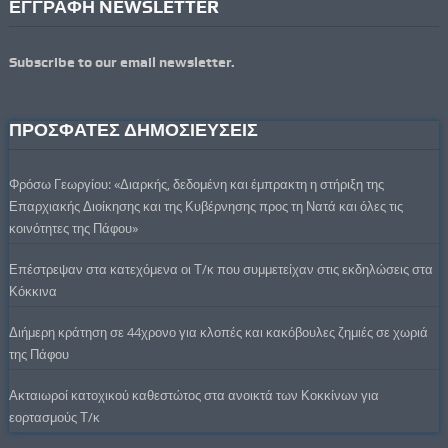
ΕΓΓΡΑΦΗ NEWSLETTER
Subscribe to our email newsletter.
ΠΡΟΣΦΑΤΕΣ ΔΗΜΟΣΙΕΥΣΕΙΣ
Φρόσω Γεωργίου: «Διαρκής, δεδομένη και έμπρακτη η στήριξη της
Επαρχιακής Διοίκησης και της Κυβέρνησης προς τη Νατά και όλες τις
κοινότητες της Πάφου»
Επέστρεψαν στα κατεχόμενα οι Τ/κ που συμμετείχαν στις εκδηλώσεις στα
Κόκκινα
Διήμερη κράτηση σε 44χρονο για κλοπές και κακόβουλες ζημιές σε χωριά
της Πάφου
Ακταιωροί κατοχικού καθεστώτος στα ανοικτά των Κοκκίνων για
εορτασμούς Τ/κ