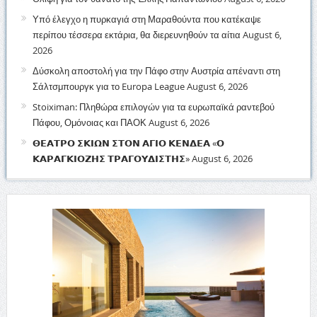
Υπό έλεγχο η πυρκαγιά στη Μαραθούντα που κατέκαψε
περίπου τέσσερα εκτάρια, θα διερευνηθούν τα αίτια
August 6,
2026
Δύσκολη αποστολή για την Πάφο στην Αυστρία απέναντι στη
Σάλτσμπουργκ για το Europa League
August 6, 2026
Stoiximan: Πληθώρα επιλογών για τα ευρωπαϊκά ραντεβού
Πάφου, Ομόνοιας και ΠΑΟΚ
August 6, 2026
𝝝𝝚𝝖𝝩𝝦𝝤 𝝨𝝟𝝞𝝮𝝢 𝝨𝝩𝝤𝝢 𝝖𝝘𝝞𝝤 𝝟𝝚𝝢𝝙𝝚𝝖 «𝝤
𝝟𝝖𝝦𝝖𝝘𝝟𝝞𝝤𝝛𝝜𝝨 𝝩𝝦𝝖𝝘𝝤𝝪𝝙𝝞𝝨𝝩𝝜𝝨»
August 6, 2026