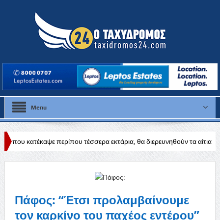
Menu
περίπου τέσσερα εκτάρια, θα διερευνηθούν τα αίτια
Δύσκολη αποστ
Πάφος: “Έτσι προλαμβαίνουμε
τον καρκίνο του παχέος εντέρου”