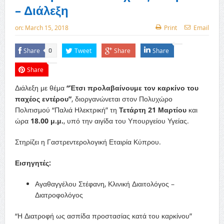
– Διάλεξη
on:
March 15, 2018
Print
Email
Share
Tweet
Share
Share
0
Share
Διάλεξη με θέμα
“Έτσι προλαβαίνουμε τον καρκίνο του
παχέος εντέρου”
, διοργανώνεται στον Πολυχώρο
Πολιτισμού “Παλιά Ηλεκτρική” τη
Τετάρτη 21 Μαρτίου
και
ώρα
18.00 μ.μ.
, υπό την αιγίδα του Υπουργείου Υγείας.
Στηρίζει η Γαστρεντερολογική Εταιρία Κύπρου.
Εισηγητές:
Αγαθαγγέλου Στέφανη, Κλινική Διαιτολόγος –
Διατροφολόγος
“Η Διατροφή ως ασπίδα προστασίας κατά του καρκίνου”