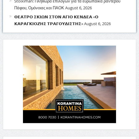
Stoiximan: Πληθώρα επιλογών για τα ευρωπαϊκά ραντεβού
Πάφου, Ομόνοιας και ΠΑΟΚ
August 6, 2026
𝝝𝝚𝝖𝝩𝝦𝝤 𝝨𝝟𝝞𝝮𝝢 𝝨𝝩𝝤𝝢 𝝖𝝘𝝞𝝤 𝝟𝝚𝝢𝝙𝝚𝝖 «𝝤
𝝟𝝖𝝦𝝖𝝘𝝟𝝞𝝤𝝛𝝜𝝨 𝝩𝝦𝝖𝝘𝝤𝝪𝝙𝝞𝝨𝝩𝝜𝝨»
August 6, 2026