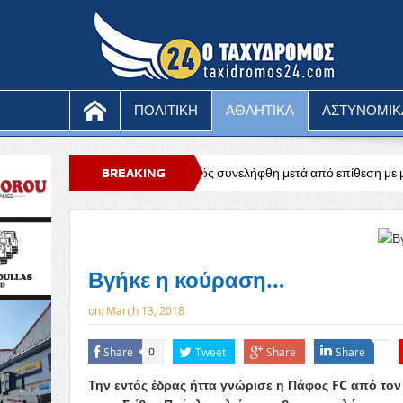
ΠΟΛΙΤΙΚΗ
ΑΘΛΗΤΙΚΑ
ΑΣΤΥΝΟΜΙΚ
1χρονος μοναχός συνελήφθη μετά από επίθεση με μαχαίρι
BREAKING
Ευχαριστ
NEWS
Βγήκε η κούραση…
on:
March 13, 2018
Share
Tweet
Share
Share
0
Την εντός έδρας ήττα γνώρισε η Πάφος FC από τον 