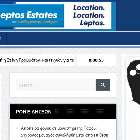
t
αι τεχνών για τις θερινές διακοπές
Απόπειρα φόνου στην Πάφο: Επι
8:08:57
ΡΟΗ ΕΙΔΗΣΕΩΝ
Απόπειρα φόνου σε μοναστήρι της Πάφου:
51χρονος μοναχός συνελήφθη μετά από επίθεση