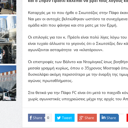
και ο Στίβεν Πρέσλι καλείται να βρει τους λόγους κ
Καταρχάς με το που ήρθε ο Σκωτσέζος στην Πάφο έκαν
Ναι μεν οι αντοχές βελτιώθηκαν ωστόσο τα συνεχόμενα
ομάδα κάτι που φάνηκε και στο ματς με τον Ερμή.
Οι επιλογές για τον κ. Πρέσλι είναι πολύ λίγες λόγω το
είναι τυχαίο άλλωστε το γεγονός ότι ο Σκωτσέζος δεν 
αγωνίζονται ασταμάτητα να «κλατάρουν».
Οι επιστροφές των Βάλντο και Ντομίνγκεζ ίσως βοηθή
μεσαία γραμμή κυρίως, όπου ο 35χρονος Μοστεφά όπως ε
δυσκολέψει ακόμη περισσότερο με την έναρξη της τιμω
αγώνες πρωταθλήματος.
Στα θετικά για την Πάφο FC είναι ότι μετά το παιχνίδι 
χωρίς αγωνιστικές υποχρεώσεις μέχρι της αρχές του Α
Share
Tweet
Share
Share
0