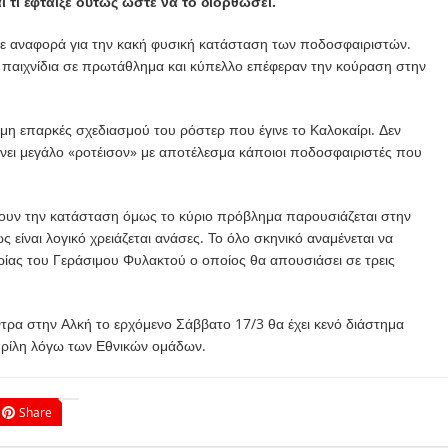
αι τι έφταιξε ούτως ώστε να το διορθώσει.
ε αναφορά για την κακή φυσική κατάσταση των ποδοσφαιριστών.
 παιχνίδια σε πρωτάθλημα και κύπελλο επέφεραν την κούραση στην
υ μη επαρκές σχεδιασμού του ρόστερ που έγινε το Καλοκαίρι. Δεν
κάνει μεγάλο «ροτέισον» με αποτέλεσμα κάποιοι ποδοσφαιριστές που
σουν την κατάσταση όμως το κύριο πρόβλημα παρουσιάζεται στην
ίναι λογικό χρειάζεται ανάσες. Το όλο σκηνικό αναμένεται να
ρίας του Γεράσιμου Φυλακτού ο οποίος θα απουσιάσει σε τρεις
κόντρα στην Αλκή το ερχόμενο Σάββατο 17/3 θα έχει κενό διάστημα
πρίλη λόγω των Εθνικών ομάδων.
Share