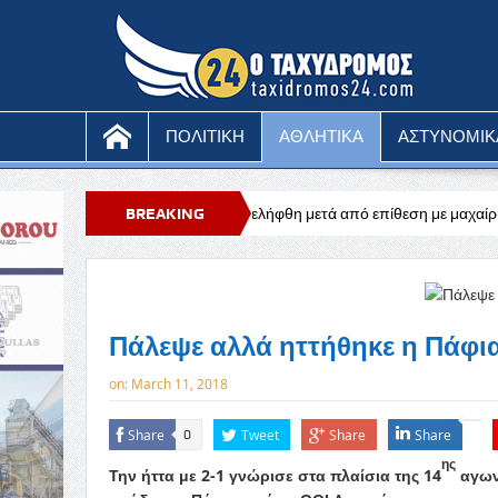
ΠΟΛΙΤΙΚΗ
ΑΘΛΗΤΙΚΑ
ΑΣΤΥΝΟΜΙΚ
ονος μοναχός συνελήφθη μετά από επίθεση με μαχαίρι
BREAKING
Ευχαριστήρι
NEWS
Πάλεψε αλλά ηττήθηκε η Πάφι
on:
March 11, 2018
Share
Tweet
Share
Share
0
ης
Την ήττα με 2-1 γνώρισε στα πλαίσια της 14
αγων