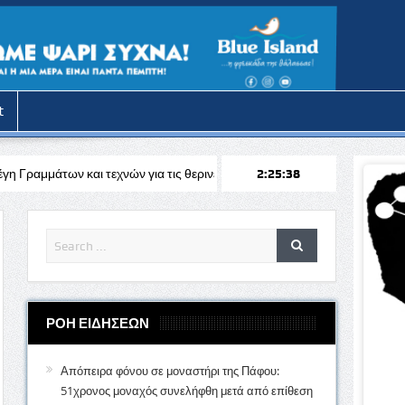
t
τεχνών για τις θερινές διακοπές
Απόπειρα φόνου στην Πάφο: Επιτέθ
2:25:40
ΡΟΗ ΕΙΔΗΣΕΩΝ
Απόπειρα φόνου σε μοναστήρι της Πάφου:
51χρονος μοναχός συνελήφθη μετά από επίθεση