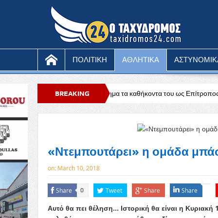
ΠΟΛΙΤΙΚΗ
ΑΘΛΗΤΙΚΑ
ΑΣΤΥΝΟΜΙΚ
Ανέλαβε και επίσημα τα καθήκοντα του ως Επίτροπος Περιβάλλοντος κ
BREAKING
α απέναντι στη Σάλτσμπουργκ για το Europa League
NEWS
«Ντεμπουτάρει» η ομάδα μπά
on:
March 10, 2018
Share
Tweet
Share
Share
0
Αυτό θα πει θέληση… Ιστορική θα είναι η Κυριακή