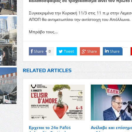
καλαθόσφαιρας σε τροχοκάθισμα δίνει τον πρώτο 
Συγκεκριμένα την Κυριακή 11/3 στις 11 π.μ στην Λεμε
ΑΠΟΠ θα αντιμετωπίσει την αντίστοιχη του Απόλλωνα.
Μπράβο τους…
Share
Tweet
Share
Share
0
RELATED ARTICLES
Ερχεται το 24ο Pafos
Ανέλαβε και επίσημ