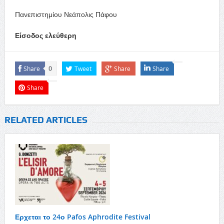
Πανεπιστημίου Νεάπολις Πάφου
Είσοδος ελεύθερη
Share
Tweet
Share
Share
0
Share
RELATED ARTICLES
Ερχεται το 24ο Pafos Aphrodite Festival