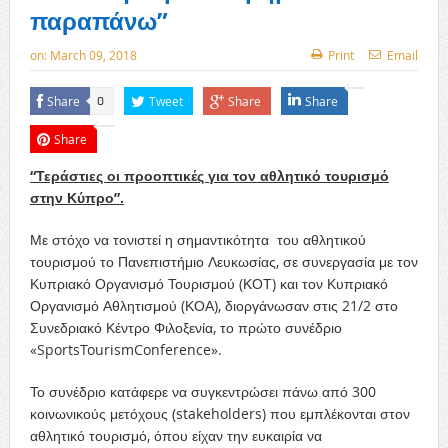
παραπάνω”
on:
March 09, 2018
Print
Email
Share
Tweet
Share
Share
0
Share
“Τεράστιες οι προοπτικές για τον αθλητικό τουρισμό
στην Κύπρο”.
Με στόχο να τονιστεί η σημαντικότητα του αθλητικού
τουρισμού το Πανεπιστήμιο Λευκωσίας, σε συνεργασία με τον
Κυπριακό Οργανισμό Τουρισμού (ΚΟΤ) και τον Κυπριακό
Οργανισμό Αθλητισμού (ΚΟΑ), διοργάνωσαν στις 21/2 στο
Συνεδριακό Κέντρο Φιλοξενία, το πρώτο συνέδριο
«SportsTourismConference».
Το συνέδριο κατάφερε να συγκεντρώσει πάνω από 300
κοινωνικούς μετόχους (stakeholders) που εμπλέκονται στον
αθλητικό τουρισμό, όπου είχαν την ευκαιρία να