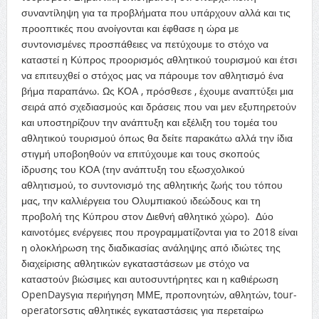
συναντίληψη για τα προβλήματα που υπάρχουν αλλά και τις
προοπτικές που ανοίγονται και έφθασε η ώρα με
συντονισμένες προσπάθειες να πετύχουμε το στόχο να
καταστεί η Κύπρος προορισμός αθλητικού τουρισμού και έτσι
να επιτευχθεί ο στόχος μας να πάρουμε τον αθλητισμό ένα
βήμα παραπάνω. Ως ΚΟΑ , πρόσθεσε , έχουμε αναπτύξει μια
σειρά από σχεδιασμούς και δράσεις που ναι μεν εξυπηρετούν
και υποστηρίζουν την ανάπτυξη και εξέλιξη του τομέα του
αθλητικού τουρισμού όπως θα δείτε παρακάτω αλλά την ίδια
στιγμή υποβοηθούν να επιτύχουμε και τους σκοπούς
ίδρυσης του ΚΟΑ (την ανάπτυξη του εξωσχολικού
αθλητισμού, το συντονισμό της αθλητικής ζωής του τόπου
μας, την καλλιέργεια του Ολυμπιακού ιδεώδους και τη
προβολή της Κύπρου στον Διεθνή αθλητικό χώρο). Δύο
καινοτόμες ενέργειες που προγραμματίζονται για το 2018 είναι
η ολοκλήρωση της διαδικασίας ανάληψης από ιδιώτες της
διαχείρισης αθλητικών εγκαταστάσεων με στόχο να
καταστούν βιώσιμες και αυτοσυντήρητες και η καθιέρωση
OpenDaysγια περιήγηση ΜΜΕ, προπονητών, αθλητών, tour-
οperatorsστις αθλητικές εγκαταστάσεις για περεταίρω