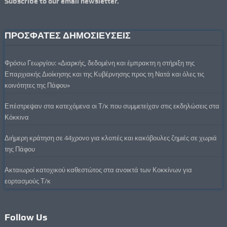
Subscribe to our email newsletter.
ΠΡΟΣΦΑΤΕΣ ΔΗΜΟΣΙΕΥΣΕΙΣ
Φρόσω Γεωργίου: «Διαρκής, δεδομένη και έμπρακτη η στήριξη της
Επαρχιακής Διοίκησης και της Κυβέρνησης προς τη Νατά και όλες τις
κοινότητες της Πάφου»
Επέστρεψαν στα κατεχόμενα οι Τ/κ που συμμετείχαν στις εκδηλώσεις στα
Κόκκινα
Διήμερη κράτηση σε 44χρονο για κλοπές και κακόβουλες ζημιές σε χωριά
της Πάφου
Ακταιωροί κατοχικού καθεστώτος στα ανοικτά των Κοκκίνων για
εορτασμούς Τ/κ
Follow Us