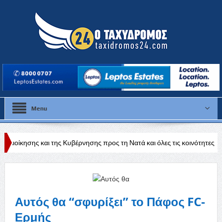
Menu
 της Κυβέρνησης προς τη Νατά και όλες τις κοινότητες της Πάφου»
Ε
Αυτός θα “σφυρίξει” το Πάφος FC-
Ερμής