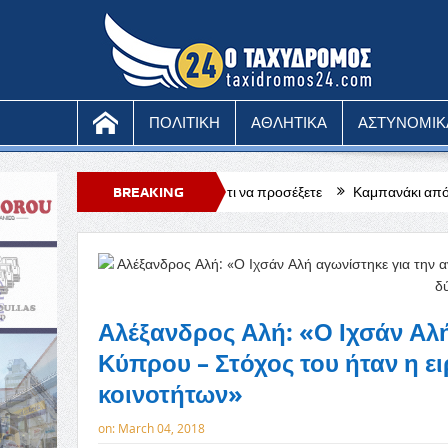
ΠΟΛΙΤΙΚΗ
ΑΘΛΗΤΙΚΑ
ΑΣΤΥΝΟΜΙΚ
τη στο κινητό, τι να προσέξετε
BREAKING
Καμπανάκι από τους ξενοδόχους Πάφ
NEWS
Αλέξανδρος Αλή: «Ο Ιχσάν Αλή
Κύπρου – Στόχος του ήταν η ε
κοινοτήτων»
on:
March 04, 2018