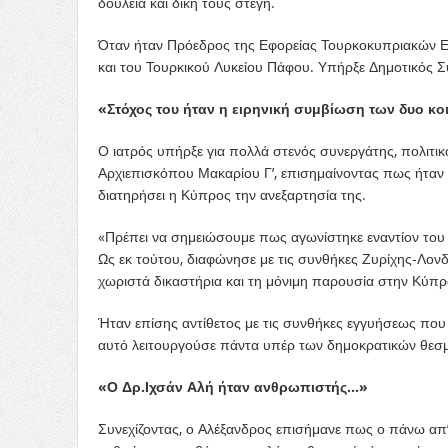
δουλειά και δική τους στέγη.
Όταν ήταν Πρόεδρος της Εφορείας Τουρκοκυπριακών Εκ
και του Τουρκικού Λυκείου Πάφου. Υπήρξε Δημοτικός 
«Στόχος του ήταν η ειρηνική συμβίωση των δυο κ
Ο ιατρός υπήρξε για πολλά στενός συνεργάτης, πολιτι
Αρχιεπισκόπου Μακαρίου Γ’, επισημαίνοντας πως ήταν 
διατηρήσει η Κύπρος την ανεξαρτησία της.
«Πρέπει να σημειώσουμε πως αγωνίστηκε εναντίον του
Ως εκ τούτου, διαφώνησε με τις συνθήκες Ζυρίχης-Λονδ
χωριστά δικαστήρια και τη μόνιμη παρουσία στην Κύπ
Ήταν επίσης αντίθετος με τις συνθήκες εγγυήσεως που έ
αυτό λειτουργούσε πάντα υπέρ των δημοκρατικών θεσμ
«Ο Δρ.Ιχσάν Αλή ήταν ανθρωπιστής…»
Συνεχίζοντας, ο Αλέξανδρος επισήμανε πως ο πάνω απ’