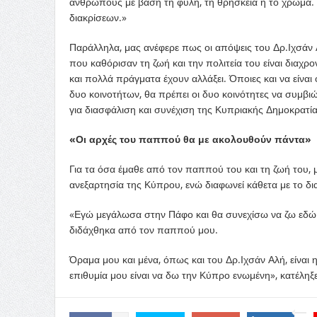
ανθρώπους με βάση τη φυλή, τη θρησκεία ή το χρώμα. 
διακρίσεων.»
Παράλληλα, μας ανέφερε πως οι απόψεις του Δρ.Ιχσάν Α
που καθόρισαν τη ζωή και την πολιτεία του είναι διαχρ
και πολλά πράγματα έχουν αλλάξει. Όποιες και να είν
δυο κοινοτήτων, θα πρέπει οι δυο κοινότητες να συμβι
για διασφάλιση και συνέχιση της Κυπριακής Δημοκρατία
«Οι αρχές του παππού θα με ακολουθούν πάντα»
Για τα όσα έμαθε από τον παππού του και τη ζωή του, μ
ανεξαρτησία της Κύπρου, ενώ διαφωνεί κάθετα με το δ
«Εγώ μεγάλωσα στην Πάφο και θα συνεχίσω να ζω εδώ. 
διδάχθηκα από τον παππού μου.
Όραμα μου και μένα, όπως και του Δρ.Ιχσάν Αλή, είναι
επιθυμία μου είναι να δω την Κύπρο ενωμένη», κατέληξ