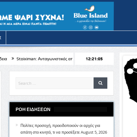
t
Ανταγωνιστικές αποδόσεις για το Μπραν – Απόλλων Λεμεσού
12:21:07
𝝟𝝪𝝥𝝦
ΡΟΗ ΕΙΔΗΣΕΩΝ
Πολίτες προσοχή, προειδοποιούν οι αρχές για
απάτη στο κινητό, τι να προσέξετε
August 5, 2026