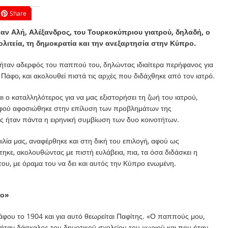
Share
αν Αλή, Αλέξανδρος, του Τουρκοκύπριου γιατρού, δηλαδή, ο
ολιτεία, τη δημοκρατία και την ανεξαρτησία στην Κύπρο.
ήταν αδερφός του παππού του, δηλώντας ιδιαίτερα περήφανος για
 Πάφο, και ακολουθεί πιστά τις αρχές που διδάχθηκε από τον ιατρό.
 ο καταλληλότερος για να μας εξιστορήσει τη ζωή του ιατρού,
 αφού αφοσιώθηκε στην επίλυση των προβλημάτων της
ς ήταν πάντα η ειρηνική συμβίωση των δυο κοινοτήτων.
ιλία μας, αναφέρθηκε και στη δική του επιλογή, αφού ως
ηκε, ακολουθώντας με πιστή ευλάβεια, πια, τα όσα διδάσκει η
ου, με όραμα του να δει και αυτός την Κύπρο ενωμένη.
φο»
άφου το 1904 και για αυτό θεωρείται Παφίτης. «Ο παππούς μου,
ήταν δάσκαλος του δημοτικού σχολείου του χωριού και που ήταν