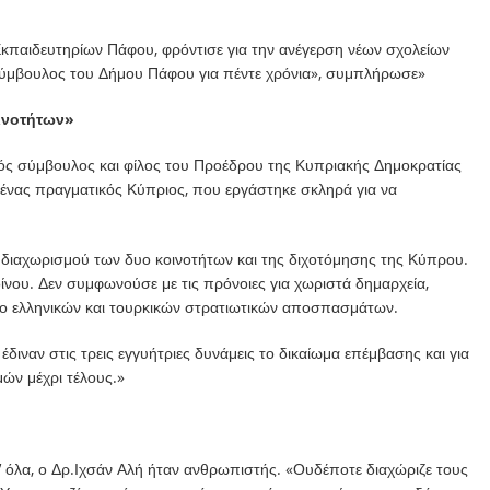
παιδευτηρίων Πάφου, φρόντισε για την ανέγερση νέων σχολείων
Σύμβουλος του Δήμου Πάφου για πέντε χρόνια», συμπλήρωσε»
οινοτήτων»
κός σύμβουλος και φίλος του Προέδρου της Κυπριακής Δημοκρατίας
ένας πραγματικός Κύπριος, που εργάστηκε σκληρά για να
 διαχωρισμού των δυο κοινοτήτων και της διχοτόμησης της Κύπρου.
ίνου. Δεν συμφωνούσε με τις πρόνοιες για χωριστά δημαρχεία,
ρο ελληνικών και τουρκικών στρατιωτικών αποσπασμάτων.
διναν στις τρεις εγγυήτριες δυνάμεις το δικαίωμα επέμβασης και για
ών μέχρι τέλους.»
 όλα, ο Δρ.Ιχσάν Αλή ήταν ανθρωπιστής. «Ουδέποτε διαχώριζε τους