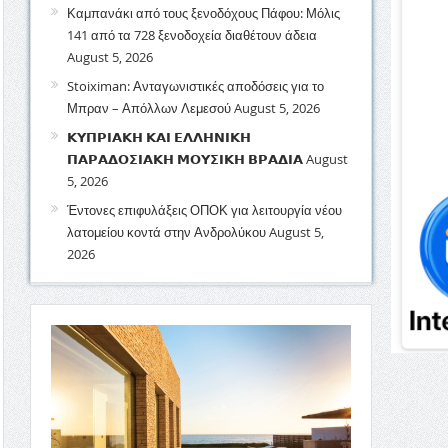
Καμπανάκι από τους ξενοδόχους Πάφου: Μόλις
141 από τα 728 ξενοδοχεία διαθέτουν άδεια
August 5, 2026
Stoiximan: Ανταγωνιστικές αποδόσεις για το
Μπραν – Απόλλων Λεμεσού
August 5, 2026
𝝟𝝪𝝥𝝦𝝞𝝖𝝟𝝜 𝝟𝝖𝝞 𝝚𝝠𝝠𝝜𝝢𝝞𝝟𝝜
𝝥𝝖𝝦𝝖𝝙𝝤𝝨𝝞𝝖𝝟𝝜 𝝡𝝤𝝪𝝨𝝞𝝟𝝜 𝝗𝝦𝝖𝝙𝝞𝝖
August
5, 2026
Έντονες επιφυλάξεις ΟΠΟΚ για λειτουργία νέου
λατομείου κοντά στην Ανδρολύκου
August 5,
2026