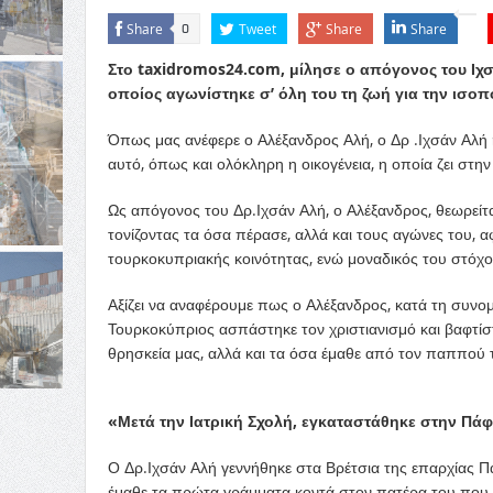
Share
Tweet
Share
Share
0
Στο taxidromos24.com, μίλησε ο απόγονος του Ιχσ
οποίος αγωνίστηκε σ’ όλη του τη ζωή για την ισοπ
Όπως μας ανέφερε ο Αλέξανδρος Αλή, ο Δρ .Ιχσάν Αλή 
αυτό, όπως και ολόκληρη η οικογένεια, η οποία ζει στην
Ως απόγονος του Δρ.Ιχσάν Αλή, ο Αλέξανδρος, θεωρείται
τονίζοντας τα όσα πέρασε, αλλά και τους αγώνες του,
τουρκοκυπριακής κοινότητας, ενώ μοναδικός του στόχο
Αξίζει να αναφέρουμε πως ο Αλέξανδρος, κατά τη συνομ
Τουρκοκύπριος ασπάστηκε τον χριστιανισμό και βαφτίστ
θρησκεία μας, αλλά και τα όσα έμαθε από τον παππού τ
«Μετά την Ιατρική Σχολή, εγκαταστάθηκε στην Πά
Ο Δρ.Ιχσάν Αλή γεννήθηκε στα Βρέτσια της επαρχίας Π
έμαθε τα πρώτα γράμματα κοντά στον πατέρα του που 