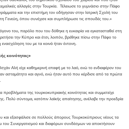
κεμαλικές αλλαγές στην Τουρκία. Τέλειωσε το γυμνάσιο στην Πάφο
 γράμματα και την επιστήμη τον οδήγησαν στην Ιατρική Σχολή του
τη Γενεύη, όπου συνέχισε και συμπλήρωσε τις σπουδές του.»
όγονο του, παρόλο που του δόθηκε η ευκαιρία να εγκατασταθεί στη
ρετήσει την Κύπρο και έτσι, λοιπόν, βρέθηκε πίσω στην Πάφο το
η ενασχόληση του με τα κοινά ήταν έντονη.
ής κοινότητας»
Ισχάν Αλή είχε καθημερινή επαφή με το λαό, ενώ το ενδιαφέρον του
αν ασταμάτητο και αγνό, ενώ ήταν αυτό που κέρδισε από τα πρώτα
.
τα προβλήματα της τουρκοκυπριακής κοινότητας και συμμετείχε
της. Πολύ σύντομα, κατόπιν λαϊκής απαίτησης, ανέλαβε την προεδρία
 και εξασφάλισε σε πολλούς άπορους Τουρκοκύπριους νέους τα
ω του Συνεργατισμού και διαφόρων συνδέσμων να αποκτήσουν