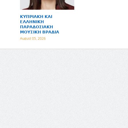
𝝟𝝪𝝥𝝦𝝞𝝖𝝟𝝜 𝝟𝝖𝝞
𝝚𝝠𝝠𝝜𝝢𝝞𝝟𝝜
𝝥𝝖𝝦𝝖𝝙𝝤𝝨𝝞𝝖𝝟𝝜
𝝡𝝤𝝪𝝨𝝞𝝟𝝜 𝝗𝝦𝝖𝝙𝝞𝝖
August 05, 2026