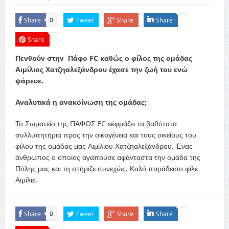
Share
Tweet
Share
Share
0
Share
Πενθούν στην Πάφο FC καθώς ο φίλος της ομάδας
Αιμίλιος Χατζηαλεξάνδρου έχασε την ζωή του ενώ
ψάρευε.
Αναλυτικά η ανακοίνωση της ομάδας:
Το Σωματείο της ΠΑΦΟΣ FC εκφράζει τα βαθύτατα
συλλυπητήρια προς την οικογένεια και τους οικείους του
φίλου της ομάδας μας Αιμίλιου Χατζηαλεξάνδρου. Ένας
άνθρωπος ο οποίος αγαπούσε αφάνταστα την ομάδα της
Πόλης μας και τη στήριζε συνεχώς. Καλό παράδεισο φίλε
Αιμίλιε.
Share
Tweet
Share
Share
0