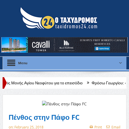
Menu
ου Νεοφύτου για το επεισόδιο
Φρόσω Γεωργίου: «Διαρκής, δεδομένη
Πένθος στην Πάφο FC
on:
February 25, 2018
Print
Email