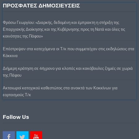
ΠΡΟΣΦΑΤΕΣ ΔΗΜΟΣΙΕΥΣΕΙΣ
Φρόσω Γεωργίου: «Διαρκής, δεδομένη και έμπρακτη η στήριξη της
Επαρχιακής Διοίκησης και της Κυβέρνησης προς τη Νατά και όλες τις
κοινότητες της Πάφου»
Επέστρεψαν στα κατεχόμενα οι Τ/κ που συμμετείχαν στις εκδηλώσεις στα
Κόκκινα
Διήμερη κράτηση σε 44χρονο για κλοπές και κακόβουλες ζημιές σε χωριά
της Πάφου
Ακταιωροί κατοχικού καθεστώτος στα ανοικτά των Κοκκίνων για
εορτασμούς Τ/κ
Follow Us