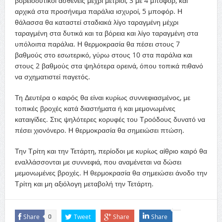
βορειοδυτικοί ασθενείς μέχρι μέτριοι, 3 με 4 μποφόρ, και
αρχικά στα προσήνεμα παράλια ισχυροί, 5 μποφόρ. Η
θάλασσα θα καταστεί σταδιακά λίγο ταραγμένη μέχρι
ταραγμένη στα δυτικά και τα βόρεια και λίγο ταραγμένη στα
υπόλοιπα παράλια. Η θερμοκρασία θα πέσει στους 7
βαθμούς στο εσωτερικό, γύρω στους 10 στα παράλια και
στους 2 βαθμούς στα ψηλότερα ορεινά, όπου τοπικά πιθανό
να σχηματιστεί παγετός.
Τη Δευτέρα ο καιρός θα είναι κυρίως συννεφιασμένος, με
τοπικές βροχές κατά διαστήματα ή και μεμονωμένες
καταιγίδες. Στις ψηλότερες κορυφές του Τροόδους δυνατό να
πέσει χιονόνερο. Η θερμοκρασία θα σημειώσει πτώση.
Την Τρίτη και την Τετάρτη, περίοδοι με κυρίως αίθριο καιρό θα
εναλλάσσονται με συννεφιά, που αναμένεται να δώσει
μεμονωμένες βροχές. Η θερμοκρασία θα σημειώσει άνοδο την
Τρίτη και μη αξιόλογη μεταβολή την Τετάρτη.
Share
Tweet
Share
Share
0