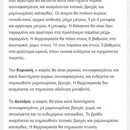
ενώ αργότερα θα καταστεί κατά διαστήµατα κυρίως
συννεφιασµένος και αναµένονται τοπικές βροχές και
µεµονωµένες καταιγίδες. Οι άνεµοι θα πνέουν κυρίως
νοτιοδυτικοί, αρχικά ασθενείς µέχρι µέτριοι, 3 µε 4 µποφόρ
και αργότερα µέτριοι, 4 µποφόρ. Η θάλασσα θα είναι λίγο
ταραγµένη και αργότερα στα προσήνεµα παράλια µέχρι
ταραγµένη. Η θερµοκρασία θα πέσει στους 8 βαθµούς στο
εσωτερικό, γύρω στους 10 στα παράλια και στους 3 βαθµούς
στα ψηλότερα ορεινά, όπου τοπικά ενδέχεται να σχηµατιστεί
παγετός.
Την
Κυριακή
, ο καιρός θα είναι µερικώς συννεφιασµένος και
κατά διαστήµατα κυρίως συννεφιασµένος και ενδέχεται να
σηµειωθούν µεµονωµένες βροχές. Η θερµοκρασία δεν
αναµένεται να σηµειώσει αξιόλογη µεταβολή.
Τη
Δευτέρα
, ο καιρός θα είναι κατά διαστήµατα
συννεφιασµένος µε µεµονωµένες βροχές χωρίς να
αποκλείεται και το ενδεχόµενο καταιγίδας. Το βράδυ
αναµένεται να σηµειωθούν τοπικές βροχές και µεµονωµένες
καταιγίδες. Η θερµοκρασία θα σηµειώσει πτώση.