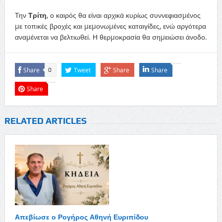
Την
Τρίτη
, ο καιρός θα είναι αρχικά κυρίως συννεφιασµένος
µε τοπικές βροχές και µεµονωµένες καταιγίδες, ενώ αργότερα
αναµένεται να βελτιωθεί. Η θερµοκρασία θα σηµειώσει άνοδο.
Share
Tweet
Share
Share
0
Share
RELATED ARTICLES
Απεβίωσε ο Ρογήρος Αθηνή Ευριπίδου