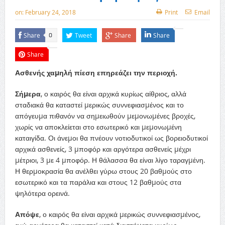
on:
February 24, 2018
Print
Email
Share
Tweet
Share
Share
0
Share
Ασθενής χαµηλή πίεση επηρεάζει την περιοχή.
Σήµερα
, ο καιρός θα είναι αρχικά κυρίως αίθριος, αλλά
σταδιακά θα καταστεί µερικώς συννεφιασµένος και το
απόγευµα πιθανόν να σηµειωθούν µεµονωµένες βροχές,
χωρίς να αποκλείεται στο εσωτερικό και µεµονωµένη
καταιγίδα. Οι άνεµοι θα πνέουν νοτιοδυτικοί ως βορειοδυτικοί
αρχικά ασθενείς, 3 µποφόρ και αργότερα ασθενείς µέχρι
µέτριοι, 3 µε 4 µποφόρ. Η θάλασσα θα είναι λίγο ταραγµένη.
Η θερµοκρασία θα ανέλθει γύρω στους 20 βαθµούς στο
εσωτερικό και τα παράλια και στους 12 βαθµούς στα
ψηλότερα ορεινά.
Απόψε
, ο καιρός θα είναι αρχικά µερικώς συννεφιασµένος,