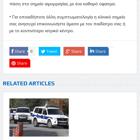
πίεση στο σημείο αιμορραγίας με ένα καθαρό ύφασμα.
• Για οποιαδήποτε άλλη συμπτωματολογία η κλινικό σημείο
σας ανησυχεί επικοινωνήστε άμεσα με τον παιδίατρο σας ή
με το κοντινότερο ιατρικό κέντρο.
Share
Tweet
Share
Share
0
Share
RELATED ARTICLES