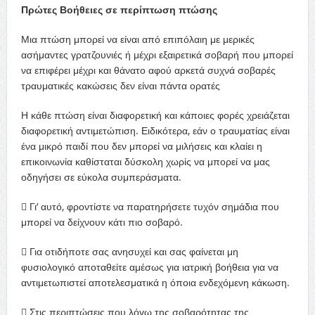
Πρώτες Βοήθειες σε περίπτωση πτώσης
Μια πτώση μπορεί να είναι από επιπόλαιη με μερικές
ασήμαντες γρατζουνιές ή μέχρι εξαιρετικά σοβαρή που μπορεί
να επιφέρει μέχρι και θάνατο αφού αρκετά συχνά σοβαρές
τραυματικές κακώσεις δεν είναι πάντα ορατές
Η κάθε πτώση είναι διαφορετική και κάποιες φορές χρειάζεται
διαφορετική αντιμετώπιση. Ειδικότερα, εάν ο τραυματίας είναι
ένα μικρό παιδί που δεν μπορεί να μιλήσεις και κλαίει η
επικοινωνία καθίσταται δύσκολη χωρίς να μπορεί να μας
οδηγήσει σε εύκολα συμπεράσματα.
 Γι’ αυτό, φροντίστε να παρατηρήσετε τυχόν σημάδια που
μπορεί να δείχνουν κάτι πιο σοβαρό.
 Για οτιδήποτε σας ανησυχεί και σας φαίνεται μη
φυσιολογικό αποταθείτε αμέσως για ιατρική βοήθεια για να
αντιμετωπιστεί αποτελεσματικά η όποια ενδεχόμενη κάκωση.
 Στις περιπτώσεις που λόγω της σοβαρότητας της