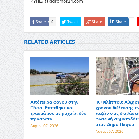
ΚΥΠΕ/ taxidromos24.com
Share
Tweet
Share
Share
0
RELATED ARTICLES
Απόπειρα φόνου στην
Φ. Φιλίππου: Αύξησ
Πάφο: Επιτέθηκε και
χρόνου διέλευσης τ
τραυμάτισε με μαχαίρι δύο
πεζών στις διαβάσει
πρόσωπα
φωτεινή σηματοδότ
στον Δήμο Πάφου
August 07, 2026
August 07, 2026