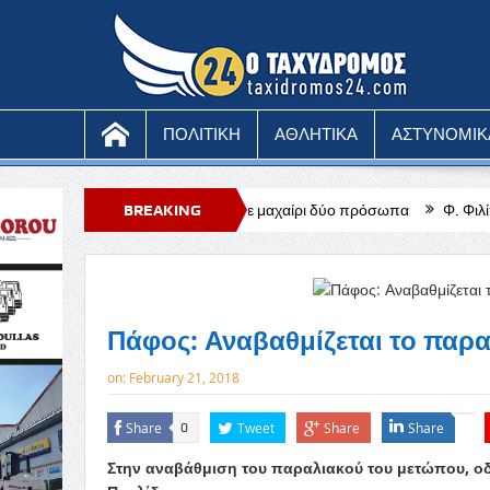
ΠΟΛΙΤΙΚΗ
ΑΘΛΗΤΙΚΑ
ΑΣΤΥΝΟΜΙΚ
και τραυμάτισε με μαχαίρι δύο πρόσωπα
BREAKING
Φ. Φιλίππου: Αύξηση του 
NEWS
Πάφος: Αναβαθμίζεται το παρ
on:
February 21, 2018
Share
Tweet
Share
Share
0
Στην αναβάθμιση του παραλιακού του μετώπου, ο