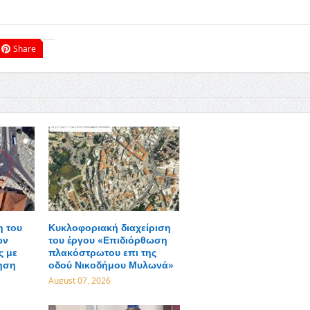
Share
η του
Κυκλοφοριακή διαχείριση
ων
του έργου «Επιδιόρθωση
ς με
πλακόστρωτου επι της
ηση
οδού Νικοδήμου Μυλωνά»
August 07, 2026