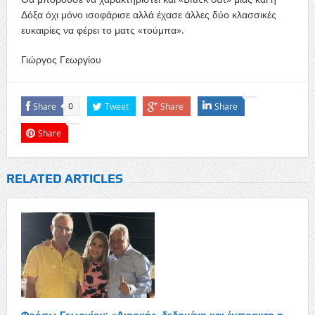
Δόξα όχι μόνο ισοφάρισε αλλά έχασε άλλες δύο κλασσικές
ευκαιρίες να φέρει το ματς «τούμπα».
Γιώργος Γεωργίου
Share
Tweet
Share
Share
0
Share
RELATED ARTICLES
Φρόσω Γεωργίου: «Διαρκής, δεδομένη και έμπρακτη η