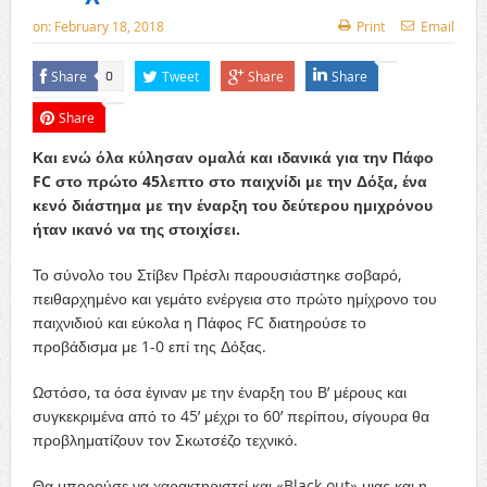
on:
February 18, 2018
Print
Email
Share
Tweet
Share
Share
0
Share
Και ενώ όλα κύλησαν ομαλά και ιδανικά για την Πάφο
FC στο πρώτο 45λεπτο στο παιχνίδι με την Δόξα, ένα
κενό διάστημα με την έναρξη του δεύτερου ημιχρόνου
ήταν ικανό να της στοιχίσει.
Το σύνολο του Στίβεν Πρέσλι παρουσιάστηκε σοβαρό,
πειθαρχημένο και γεμάτο ενέργεια στο πρώτο ημίχρονο του
παιχνιδιού και εύκολα η Πάφος FC διατηρούσε το
προβάδισμα με 1-0 επί της Δόξας.
Ωστόσο, τα όσα έγιναν με την έναρξη του Β’ μέρους και
συγκεκριμένα από το 45’ μέχρι το 60’ περίπου, σίγουρα θα
προβληματίζουν τον Σκωτσέζο τεχνικό.
Θα μπορούσε να χαρακτηριστεί και «Black out» μιας και η