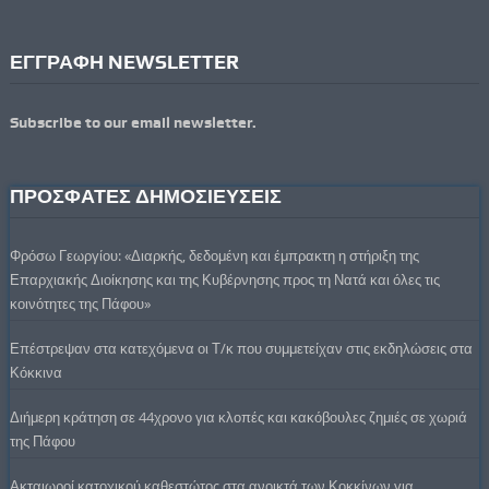
ΕΓΓΡΑΦΗ NEWSLETTER
Subscribe to our email newsletter.
ΠΡΟΣΦΑΤΕΣ ΔΗΜΟΣΙΕΥΣΕΙΣ
Φρόσω Γεωργίου: «Διαρκής, δεδομένη και έμπρακτη η στήριξη της
Επαρχιακής Διοίκησης και της Κυβέρνησης προς τη Νατά και όλες τις
κοινότητες της Πάφου»
Επέστρεψαν στα κατεχόμενα οι Τ/κ που συμμετείχαν στις εκδηλώσεις στα
Κόκκινα
Διήμερη κράτηση σε 44χρονο για κλοπές και κακόβουλες ζημιές σε χωριά
της Πάφου
Ακταιωροί κατοχικού καθεστώτος στα ανοικτά των Κοκκίνων για