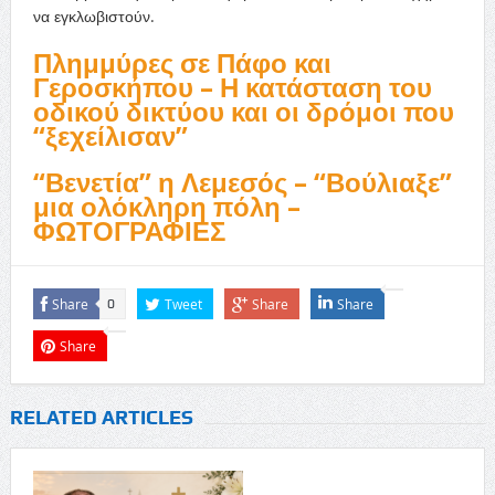
να εγκλωβιστούν.
Πλημμύρες σε Πάφο και
Γεροσκήπου – Η κατάσταση του
οδικού δικτύου και οι δρόμοι που
“ξεχείλισαν”
“Βενετία” η Λεμεσός – “Βούλιαξε”
μια ολόκληρη πόλη –
ΦΩΤΟΓΡΑΦΙΕΣ
Share
Tweet
Share
Share
0
Share
RELATED ARTICLES