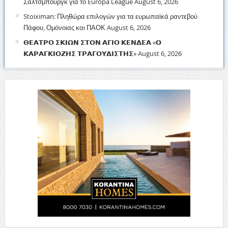
Σάλτσμπουργκ για το Europa League
August 6, 2026
Stoiximan: Πληθώρα επιλογών για τα ευρωπαϊκά ραντεβού
Πάφου, Ομόνοιας και ΠΑΟΚ
August 6, 2026
𝝝𝝚𝝖𝝩𝝦𝝤 𝝨𝝟𝝞𝝮𝝢 𝝨𝝩𝝤𝝢 𝝖𝝘𝝞𝝤 𝝟𝝚𝝢𝝙𝝚𝝖 «𝝤
𝝟𝝖𝝦𝝖𝝘𝝟𝝞𝝤𝝛𝝜𝝨 𝝩𝝦𝝖𝝘𝝤𝝪𝝙𝝞𝝨𝝩𝝜𝝨»
August 6, 2026