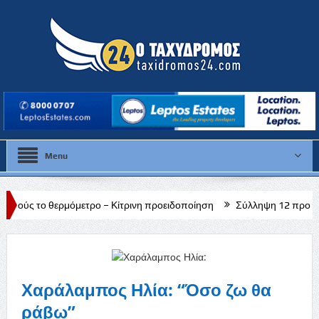
Menu
μετρο – Κίτρινη προειδοποίηση
Σύλληψη 12 προσώπων στο πλαίσιο
Χαράλαμπος Ηλία: “Όσο ζω θα
ράβω”