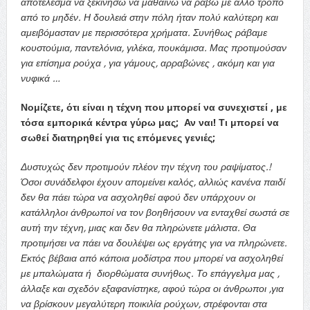
αποτέλεσμα να ξεκινήσω να μαθαίνω να ράβω με άλλο τρόπο
από το μηδέν. Η δουλειά στην πόλη ήταν πολύ καλύτερη και
αμειβόμασταν με περισσότερα χρήματα. Συνήθως ράβαμε
κουστούμια, παντελόνια, γιλέκα, πουκάμισα. Μας προτιμούσαν
για επίσημα ρούχα , για γάμους, αρραβώνες , ακόμη και για
νυφικά …
Νομίζετε, ότι είναι η τέχνη που μπορεί να συνεχιστεί , με
τόσα εμπορικά κέντρα γύρω μας; Αν ναι! Τι μπορεί να
σωθεί διατηρηθεί για τις επόμενες γενιές;
Δυστυχώς δεν προτιμούν πλέον την τέχνη του ραψίματος.!
Όσοι συνάδελφοι έχουν απομείνει καλός, αλλιώς κανένα παιδί
δεν θα πάει τώρα να ασχοληθεί αφού δεν υπάρχουν οι
κατάλληλοι άνθρωποί να τον βοηθήσουν να ενταχθεί σωστά σε
αυτή την τέχνη, μιας και δεν θα πληρώνετε μάλιστα. Θα
προτιμήσει να πάει να δουλέψει ως εργάτης για να πληρώνετε.
Εκτός βέβαια από κάποια μοδίστρα που μπορεί να ασχοληθεί
με μπαλώματα ή διορθώματα συνήθως. Το επάγγελμα μας ,
άλλαξε και σχεδόν εξαφανίστηκε, αφού τώρα οι άνθρωποι ,για
να βρίσκουν μεγαλύτερη ποικιλία ρούχων, στρέφονται στα