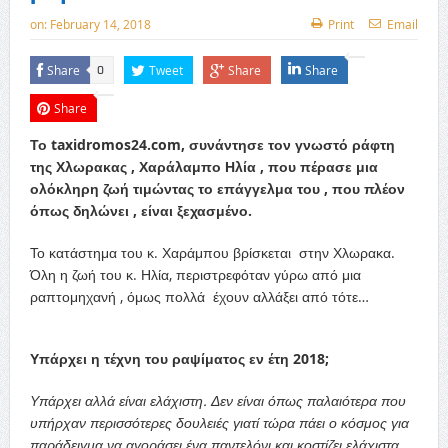
on:
February 14, 2018
Print
Email
Share
Tweet
Share
Share
0
Share
Το taxidromos24.com, συνάντησε τον γνωστό ράφτη
της Χλωρακας , Χαράλαμπο Ηλία , που πέρασε μια
ολόκληρη ζωή τιμώντας το επάγγελμα του , που πλέον
όπως δηλώνει , είναι ξεχασμένο.
Το κατάστημα του κ. Χαράμπου βρίσκεται στην Χλωρακα.
Όλη η ζωή του κ. Ηλία, περιστρεφόταν γύρω από μια
ραπτομηχανή , όμως πολλά έχουν αλλάξει από τότε…
Υπάρχει η τέχνη του ραψίματος εν έτη 2018;
Υπάρχει αλλά είναι ελάχιστη. Δεν είναι όπως παλαιότερα που
υπήρχαν περισσότερες δουλειές γιατί τώρα πάει ο κόσμος για
παράδειγμα να αγοράσει ένα παντελόνι και κοστίζει ελάχιστα,