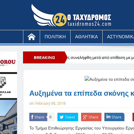
ΠΟΛΙΤΙΚΗ
ΑΘΛΗΤΙΚΑ
ΑΣΤΥΝΟΜΙΚ
1χρονος μοναχός συνελήφθη μετά από επίθεση με μαχαίρι
BREAKING
Ευχαριστ
NEWS
Αυξημένα τα επίπεδα σκόνης κ
on:
February 08, 2018
Share
Tweet
Share
Share
0
Το Τμήμα Επιθεώρησης Εργασίας του Υπουργείου Εργασ