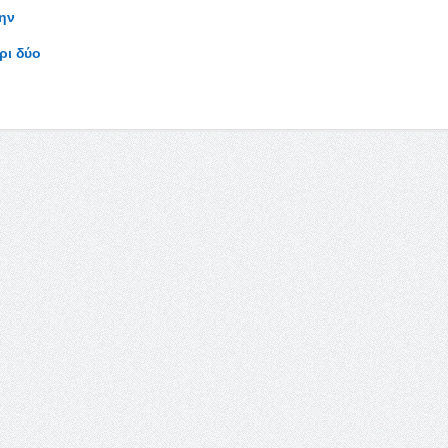
ην
ρι δύο