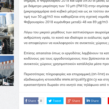
σήμερα, 8 Φεβρουαρίου 2018 και ώρα 09:00 οι μέσες 
με διάμετρο μικρότερη των 10 μm (PM10) στην ατμόσφα
(μικρογραμμάρια ανά κυβικό μέτρο) και ως εκ τούτου αν
τιμή των 50 μg/m3 που καθορίζεται στη σχετική νομοθεσ
Φεβρουαρίου 2018 κυμάνθηκε μεταξύ 48 και 89 μg/m3 
Λόγω του μικρού μεγέθους των εισπνεύσιμων αιωρούμε
ανθρώπινη υγεία, το κοινό και ιδιαίτερα οι ευάλωτες ομ
να αποφεύγουν να κυκλοφορούν σε ανοικτούς χώρους μέ
Επίσης απαιτείται όπως οι εργοδότες λαμβάνουν τα κατ
κινδύνους για τους εργοδοτούμενους που βρίσκονται σ
ανοικτούς χώρους χρησιμοποιούν κατάλληλα μέσα πρ
Περισσότερες πληροφορίες και επιγραμμική (on-line) 
εξειδικευμένη ιστοσελίδα www.airquality.gov.cy και στ
εγκαταστήσετε δωρεάν στο κινητό σας τηλέφωνο από το
Share
Tweet
Share
Share
0