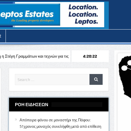
t
και τεχνών για τις θερινές διακοπές
Απόπειρα φόνου στην Πάφο: Επ
4:20:24
ΡΟΗ ΕΙΔΗΣΕΩΝ
Απόπειρα φόνου σε μοναστήρι της Πάφου:
51χρονος μοναχός συνελήφθη μετά από επίθεση