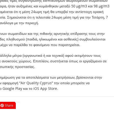
ωριαίες τιμές συγκέντρωσης εισπνεύσιμων αιωρούμενων σωματιδίων
ιρα, ήταν αυξημένες και κυμάνθηκαν μεταξύ 50 μg/m3 και 98 μg/m3
αμένεται ότι η μέση 24ωρη τιμή θα υπερβεί την αντίστοιχη οριακή
ία. Σημειώνεται ότι η τελευταία 24ωρη μέση τιμή για την Τετάρτη, 7
ανάλογα με την περιοχή.
νων σωματιδίων και της πιθανής αρνητικής επίδρασης τους στην
άδες πληθυσμού (παιδιά, ηλικιωμένοι και ασθενείς) συμβουλεύονται
χρι να παρέλθει το φαινόμενο που παρατηρείται.
άλληλα μέτρα (οργανωτικά ή και τεχνικά) αφού εκτιμήσουν τους
ε ανοικτούς χώρους. Επιπλέον, συστήνεται όπως οι εργαζόμενοι σε
οσωπικής προστασίας.
ενημέρωση για τα αποτελέσματα των μετρήσεων, βρίσκονται στην
ην εφαρμογή ”Air Quality Cyprus” την οποία μπορείτε να
 Google Play και το iOS App Store.
Share