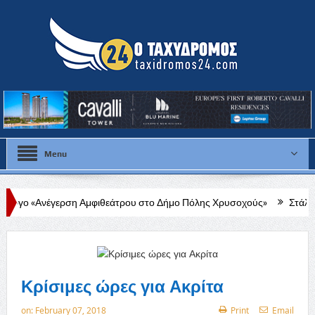
Menu
η Αμφιθεάτρου στο Δήμο Πόλης Χρυσοχούς»
Στάλω Γεωργίου: Στο 
Κρίσιμες ώρες για Ακρίτα
on:
February 07, 2018
Print
Email