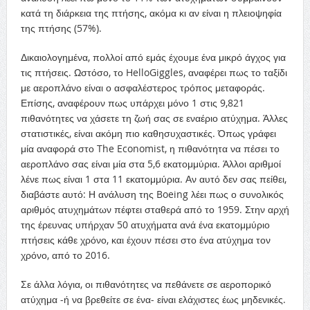
κατά τη διάρκεια της πτήσης, ακόμα κι αν είναι η πλειοψηφία
της πτήσης (57%).
Δικαιολογημένα, πολλοί από εμάς έχουμε ένα μικρό άγχος για
τις πτήσεις. Ωστόσο, το HelloGiggles, αναφέρει πως το ταξίδι
με αεροπλάνο είναι ο ασφαλέστερος τρόπος μεταφοράς.
Επίσης, αναφέρουν πως υπάρχει μόνο 1 στις 9,821
πιθανότητες να χάσετε τη ζωή σας σε εναέριο ατύχημα. Άλλες
στατιστικές, είναι ακόμη πιο καθησυχαστικές. Όπως γράφει
μία αναφορά στο The Economist, η πιθανότητα να πέσει το
αεροπλάνο σας είναι μία στα 5,6 εκατομμύρια. Άλλοι αριθμοί
λένε πως είναι 1 στα 11 εκατομμύρια. Αν αυτό δεν σας πείθει,
διαβάστε αυτό: Η ανάλυση της Boeing λέει πως ο συνολικός
αριθμός ατυχημάτων πέφτει σταθερά από το 1959. Στην αρχή
της έρευνας υπήρχαν 50 ατυχήματα ανά ένα εκατομμύριο
πτήσεις κάθε χρόνο, και έχουν πέσει στο ένα ατύχημα τον
χρόνο, από το 2016.
Σε άλλα λόγια, οι πιθανότητες να πεθάνετε σε αεροπορικό
ατύχημα -ή να βρεθείτε σε ένα- είναι ελάχιστες έως μηδενικές.