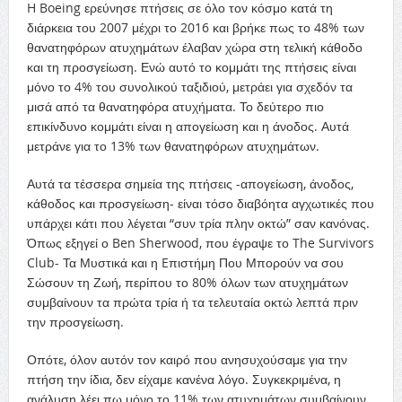
H Boeing ερεύνησε πτήσεις σε όλο τον κόσμο κατά τη
διάρκεια του 2007 μέχρι το 2016 και βρήκε πως το 48% των
θανατηφόρων ατυχημάτων έλαβαν χώρα στη τελική κάθοδο
και τη προσγείωση. Ενώ αυτό το κομμάτι της πτήσεις είναι
μόνο το 4% του συνολικού ταξιδιού, μετράει για σχεδόν τα
μισά από τα θανατηφόρα ατυχήματα. Το δεύτερο πιο
επικίνδυνο κομμάτι είναι η απογείωση και η άνοδος. Αυτά
μετράνε για το 13% των θανατηφόρων ατυχημάτων.
Αυτά τα τέσσερα σημεία της πτήσεις -απογείωση, άνοδος,
κάθοδος και προσγείωση- είναι τόσο διαβόητα αγχωτικές που
υπάρχει κάτι που λέγεται “συν τρία πλην οκτώ” σαν κανόνας.
Όπως εξηγεί ο Ben Sherwood, που έγραψε το The Survivors
Club- Τα Μυστικά και η Eπιστήμη Που Μπορούν να σου
Σώσουν τη Ζωή, περίπου το 80% όλων των ατυχημάτων
συμβαίνουν τα πρώτα τρία ή τα τελευταία οκτώ λεπτά πριν
την προσγείωση.
Οπότε, όλον αυτόν τον καιρό που ανησυχούσαμε για την
πτήση την ίδια, δεν είχαμε κανένα λόγο. Συγκεκριμένα, η
ανάλυση λέει πω μόνο το 11% των ατυχημάτων συμβαίνουν