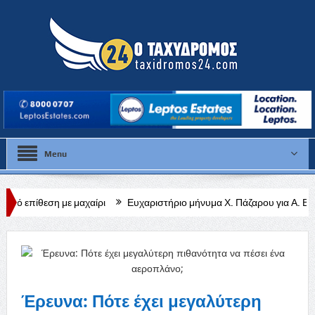
Menu
μαχαίρι
Ευχαριστήριο μήνυμα Χ. Πάζαρου για Α. Βαφεάδη
Κλειστ
Έρευνα: Πότε έχει μεγαλύτερη