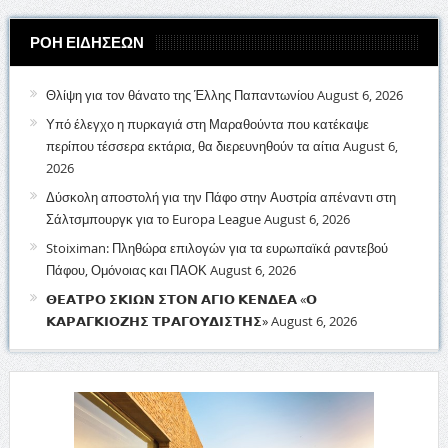
ΡΟΗ ΕΙΔΗΣΕΩΝ
Θλίψη για τον θάνατο της Έλλης Παπαντωνίου
August 6, 2026
Υπό έλεγχο η πυρκαγιά στη Μαραθούντα που κατέκαψε
περίπου τέσσερα εκτάρια, θα διερευνηθούν τα αίτια
August 6,
2026
Δύσκολη αποστολή για την Πάφο στην Αυστρία απέναντι στη
Σάλτσμπουργκ για το Europa League
August 6, 2026
Stoiximan: Πληθώρα επιλογών για τα ευρωπαϊκά ραντεβού
Πάφου, Ομόνοιας και ΠΑΟΚ
August 6, 2026
𝝝𝝚𝝖𝝩𝝦𝝤 𝝨𝝟𝝞𝝮𝝢 𝝨𝝩𝝤𝝢 𝝖𝝘𝝞𝝤 𝝟𝝚𝝢𝝙𝝚𝝖 «𝝤
𝝟𝝖𝝦𝝖𝝘𝝟𝝞𝝤𝝛𝝜𝝨 𝝩𝝦𝝖𝝘𝝤𝝪𝝙𝝞𝝨𝝩𝝜𝝨»
August 6, 2026