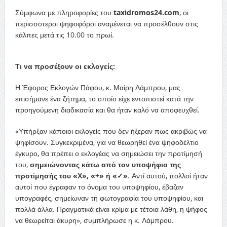
Σύμφωνα με πληροφορίες του
taxidromos24.com
, οι
περισσοτεροι ψηφοφόροι αναμένεται να προσέλθουν στις
κάλπες μετά τις 10.00 το πρωί.
Τι να προσέξουν οι εκλογείς:
Η Έφορος Εκλογών Πάφου, κ. Μαίρη Λάμπρου, μας
επισήμανε ένα ζήτημα, το οποίο είχε εντοπιστεί κατά την
προηγούμενη διαδικασία και θα ήταν καλό να αποφευχθεί.
«Υπήρξαν κάποιοι εκλογείς που δεν ήξεραν πως ακριβώς να
ψηφίσουν. Συγκεκριμένα, για να θεωρηθεί ένα ψηφοδέλτιο
έγκυρο, θα πρέπει ο εκλογέας να σημειώσει την προτίμησή
του,
σημειώνοντας κάτω από τον υποψήφιο της
προτίμησής του «Χ», «+» ή «✓»
. Αντί αυτού, πολλοί ήταν
αυτοί που έγραφαν το όνομα του υποψηφίου, έβαζαν
υπογραφές, σημείωναν τη φωτογραφία του υποψηφίου, και
πολλά άλλα. Πραγματικά είναι κρίμα με τέτοια λάθη, η ψήφος
να θεωρείται άκυρη», συμπλήρωσε η κ. Λάμπρου.