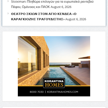
Stoiximan: Πληθώρα επιλογών για τα ευρωπαϊκά ραντεβού
Πάφου, Ομόνοιας και ΠΑΟΚ
August 6, 2026
𝝝𝝚𝝖𝝩𝝦𝝤 𝝨𝝟𝝞𝝮𝝢 𝝨𝝩𝝤𝝢 𝝖𝝘𝝞𝝤 𝝟𝝚𝝢𝝙𝝚𝝖 «𝝤
𝝟𝝖𝝦𝝖𝝘𝝟𝝞𝝤𝝛𝝜𝝨 𝝩𝝦𝝖𝝘𝝤𝝪𝝙𝝞𝝨𝝩𝝜𝝨»
August 6, 2026