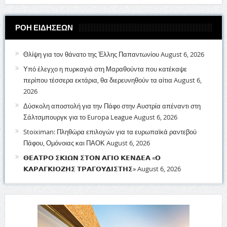
ΡΟΗ ΕΙΔΗΣΕΩΝ
Θλίψη για τον θάνατο της Έλλης Παπαντωνίου
August 6, 2026
Υπό έλεγχο η πυρκαγιά στη Μαραθούντα που κατέκαψε
περίπου τέσσερα εκτάρια, θα διερευνηθούν τα αίτια
August 6,
2026
Δύσκολη αποστολή για την Πάφο στην Αυστρία απέναντι στη
Σάλτσμπουργκ για το Europa League
August 6, 2026
Stoiximan: Πληθώρα επιλογών για τα ευρωπαϊκά ραντεβού
Πάφου, Ομόνοιας και ΠΑΟΚ
August 6, 2026
𝝝𝝚𝝖𝝩𝝦𝝤 𝝨𝝟𝝞𝝮𝝢 𝝨𝝩𝝤𝝢 𝝖𝝘𝝞𝝤 𝝟𝝚𝝢𝝙𝝚𝝖 «𝝤
𝝟𝝖𝝦𝝖𝝘𝝟𝝞𝝤𝝛𝝜𝝨 𝝩𝝦𝝖𝝘𝝤𝝪𝝙𝝞𝝨𝝩𝝜𝝨»
August 6, 2026