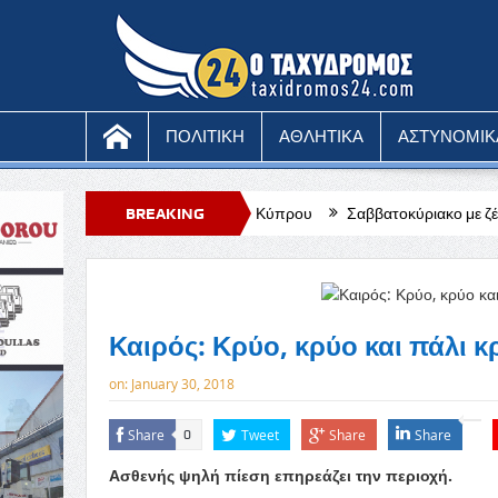
ΠΟΛΙΤΙΚΗ
ΑΘΛΗΤΙΚΑ
ΑΣΤΥΝΟΜΙΚ
μφωνική Ορχήστρα Κύπρου
BREAKING
Σαββατοκύριακο με ζέστη, θα χτυπήσει κ
NEWS
Καιρός: Κρύο, κρύο και πάλι κ
on:
January 30, 2018
Share
Tweet
Share
Share
0
Ασθενής ψηλή πίεση επηρεάζει την περιοχή.