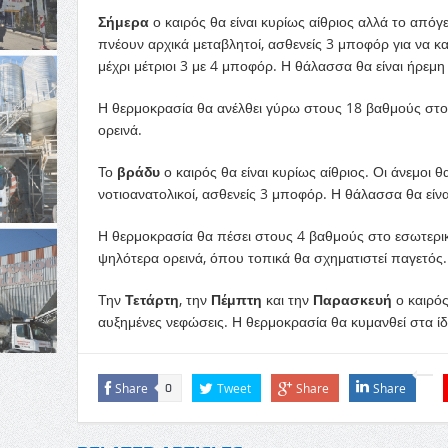
Σήμερα
ο καιρός θα είναι κυρίως αίθριος αλλά το από
πνέουν αρχικά μεταβλητοί, ασθενείς 3 μποφόρ για να κα
μέχρι μέτριοι 3 με 4 μποφόρ. Η θάλασσα θα είναι ήρεμη 
Η θερμοκρασία θα ανέλθει γύρω στους 18 βαθμούς στο 
ορεινά.
Το
βράδυ
ο καιρός θα είναι κυρίως αίθριος. Οι άνεμοι 
νοτιοανατολικοί, ασθενείς 3 μποφόρ. Η θάλασσα θα είνα
Η θερμοκρασία θα πέσει στους 4 βαθμούς στο εσωτερι
ψηλότερα ορεινά, όπου τοπικά θα σχηματιστεί παγετός.
Την
Τετάρτη
, την
Πέμπτη
και την
Παρασκευή
ο καιρός
αυξημένες νεφώσεις. Η θερμοκρασία θα κυμανθεί στα ίδ
Share
Tweet
Share
Share
0