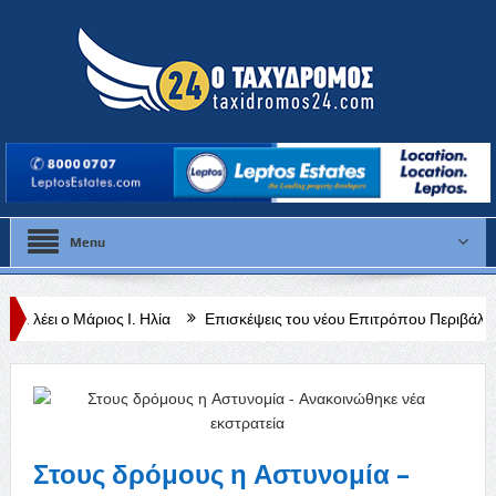
Menu
ς Ι. Ηλία
Επισκέψεις του νέου Επιτρόπου Περιβάλλοντος και Ευημε
κεφαλαιωτικός Πίνακας (VIES) για τον Ιούλιο 2026
Στους δρόμους η Αστυνομία –