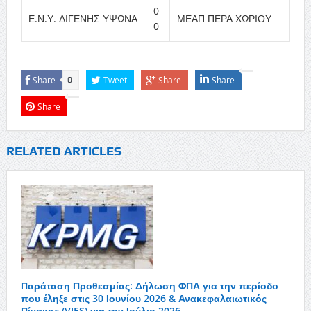
0-
Ε.Ν.Υ. ΔΙΓΕΝΗΣ ΥΨΩΝΑ
ΜΕΑΠ ΠΕΡΑ ΧΩΡΙΟΥ
0
Share
Tweet
Share
Share
0
Share
RELATED ARTICLES
Παράταση Προθεσμίας: Δήλωση ΦΠΑ για την περίοδο
που έληξε στις 30 Ιουνίου 2026 & Ανακεφαλαιωτικός
Πίνακας (VIES) για τον Ιούλιο 2026