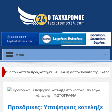
Menu
 το πραξικόπημα
Θλίψη για τον θάνατο της Έλλης Παπαντωνίου
φου
Προεδρικές: Υποψήφιος κατέληξε