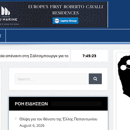
t
άλτσμπουργκ για το Europa League
Stoiximan: Πληθώρα επιλογών 
7:45:25
ΡΟΗ ΕΙΔΗΣΕΩΝ
Θλίψη για τον θάνατο της Έλλης Παπαντωνίου
August 6, 2026