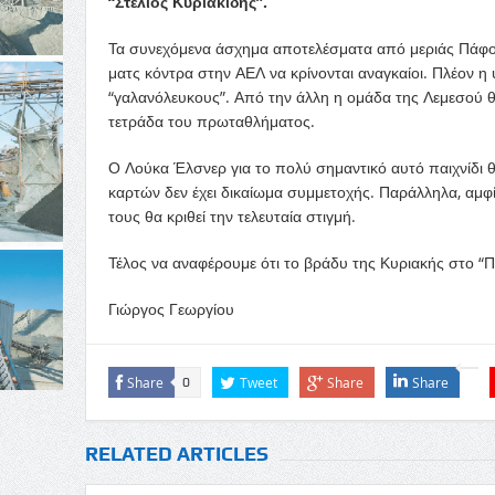
“Στέλιος Κυριακίδης”.
Τα συνεχόμενα άσχημα αποτελέσματα από μεριάς Πάφος
ματς κόντρα στην ΑΕΛ να κρίνονται αναγκαίοι. Πλέον η
“γαλανόλευκους”. Από την άλλη η ομάδα της Λεμεσού θέ
τετράδα του πρωταθλήματος.
Ο Λούκα Έλσνερ για το πολύ σημαντικό αυτό παιχνίδι 
καρτών δεν έχει δικαίωμα συμμετοχής. Παράλληλα, αμφί
τους θα κριθεί την τελευταία στιγμή.
Τέλος να αναφέρουμε ότι το βράδυ της Κυριακής στο “
Γιώργος Γεωργίου
Share
Tweet
Share
Share
0
RELATED ARTICLES