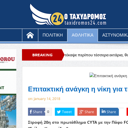
ΠΟΛΙΤΙΚΗ
ΑΘΛΗΤΙΚΑ
ΑΣΤΥΝΟΜΙΚ
ραθούντα που κατέκαψε περίπου τέσσερα εκτάρια, θα διερευνηθούν τα α
BREAKING
NEWS
Επιτακτική ανάγκη η νίκη για 
on:
January 14, 2018
Share
Tweet
Share
Share
0
Στροφή 20η στο πρωτάθλημα CYTA με την Πάφο FC ν