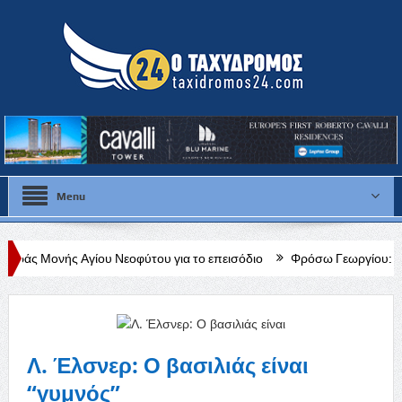
Menu
ίου Νεοφύτου για το επεισόδιο
Φρόσω Γεωργίου: «Διαρκής, δεδομένη
Λ. Έλσνερ: Ο βασιλιάς είναι
“γυμνός”