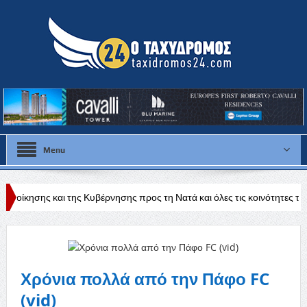
Menu
της Κυβέρνησης προς τη Νατά και όλες τις κοινότητες της Πάφου»
Ε
Χρόνια πολλά από την Πάφο FC
(vid)